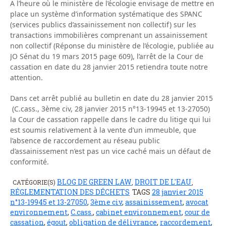
A l’heure où le ministère de l’écologie envisage de mettre en
place un système d’information systématique des SPANC
(services publics d’assainissement non collectif) sur les
transactions immobilières comprenant un assainissement
non collectif (Réponse du ministère de l’écologie, publiée au
JO Sénat du 19 mars 2015 page 609), l’arrêt de la Cour de
cassation en date du 28 janvier 2015 retiendra toute notre
attention.
Dans cet arrêt publié au bulletin en date du 28 janvier 2015
(C.cass., 3ème civ, 28 janvier 2015 n°13-19945 et 13-27050)
la Cour de cassation rappelle dans le cadre du litige qui lui
est soumis relativement à la vente d’un immeuble, que
l’absence de raccordement au réseau public
d’assainissement n’est pas un vice caché mais un défaut de
conformité.
BLOG DE GREEN LAW
DROIT DE L'EAU
CATÉGORIE(S)
,
,
RÉGLEMENTATION DES DÉCHETS
TAGS
28 janvier 2015
n°13-19945 et 13-27050
,
3ème civ
,
assainissement
,
avocat
environnement
,
C.cass.
,
cabinet environnement
,
cour de
cassation
,
égout
,
obligation de délivrance
,
raccordement
,