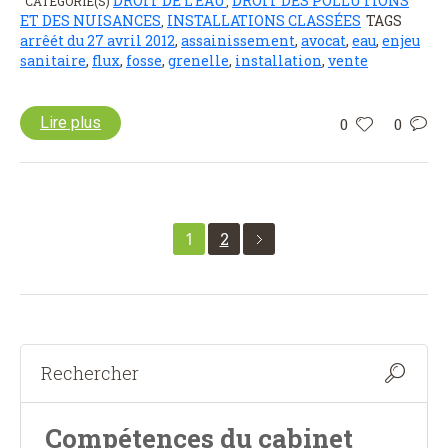
DROIT DE L'EAU
DROIT DES POLLUTIONS
CATÉGORIE(S)
,
ET DES NUISANCES
INSTALLATIONS CLASSÉES
TAGS
,
arrêét du 27 avril 2012
,
assainissement
,
avocat
,
eau
,
enjeu
sanitaire
,
flux
,
fosse
,
grenelle
,
installation
,
vente
Lire plus
0
0
1
2
Compétences du cabinet