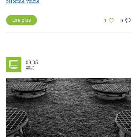
réforme
,
voirie
Lire plus
1
0
03.05
2017