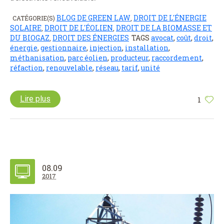
BLOG DE GREEN LAW
DROIT DE L'ÉNERGIE
CATÉGORIE(S)
,
SOLAIRE
DROIT DE L'ÉOLIEN
DROIT DE LA BIOMASSE ET
,
,
DU BIOGAZ
DROIT DES ÉNERGIES
TAGS
avocat
,
coût
,
droit
,
,
énergie
,
gestionnaire
,
injection
,
installation
,
méthanisation
,
parc éolien
,
producteur
,
raccordement
,
réfaction
,
renouvelable
,
réseau
,
tarif
,
unité
Lire plus
1
08.09
2017