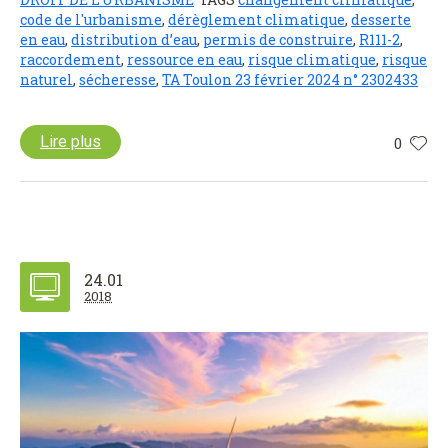
code de l'urbanisme
,
dérèglement climatique
,
desserte
en eau
,
distribution d’eau
,
permis de construire
,
R111-2
,
raccordement
,
ressource en eau
,
risque climatique
,
risque
naturel
,
sécheresse
,
TA Toulon 23 février 2024 n° 2302433
Lire plus
0
24.01
2018