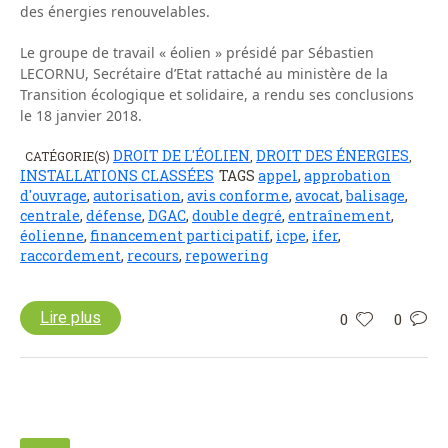
des énergies renouvelables.
Le groupe de travail « éolien » présidé par Sébastien
LECORNU, Secrétaire d’Etat rattaché au ministère de la
Transition écologique et solidaire, a rendu ses conclusions
le 18 janvier 2018.
DROIT DE L'ÉOLIEN
DROIT DES ÉNERGIES
CATÉGORIE(S)
,
,
INSTALLATIONS CLASSÉES
TAGS
appel
,
approbation
d'ouvrage
,
autorisation
,
avis conforme
,
avocat
,
balisage
,
centrale
,
défense
,
DGAC
,
double degré
,
entraînement
,
éolienne
,
financement participatif
,
icpe
,
ifer
,
raccordement
,
recours
,
repowering
Lire plus
0
0