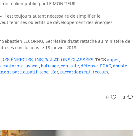
it de l’éolien publié par LE MONITEUR
 il est toujours autant nécessaire de simplifier le
e veut tenir ses objectifs de développement des énergies
ar Sébastien LECORNU, Secrétaire d’Etat rattaché au ministère de
endu ses conclusions le 18 janvier 2018.
 DES ÉNERGIES
INSTALLATIONS CLASSÉES
TAGS
appel
,
,
s conforme
,
avocat
,
balisage
,
centrale
,
défense
,
DGAC
,
double
ment participatif
,
icpe
,
ifer
,
raccordement
,
recours
,
0
0