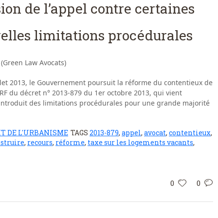
on de l’appel contre certaines
velles limitations procédurales
 (Green Law Avocats)
llet 2013, le Gouvernement poursuit la réforme du contentieux de
ORF du décret n° 2013-879 du 1er octobre 2013, qui vient
t introduit des limitations procédurales pour une grande majorité
IT DE L'URBANISME
TAGS
2013-879
,
appel
,
avocat
,
contentieux
,
struire
,
recours
,
réforme
,
taxe sur les logements vacants
,
0
0