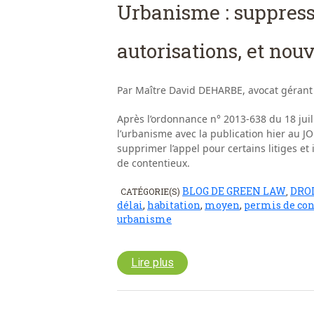
Urbanisme : suppressi
autorisations, et nou
Par Maître David DEHARBE, avocat gérant
Après l’ordonnance n° 2013-638 du 18 jui
l’urbanisme avec la publication hier au J
supprimer l’appel pour certains litiges e
de contentieux.
BLOG DE GREEN LAW
DRO
CATÉGORIE(S)
,
délai
,
habitation
,
moyen
,
permis de con
urbanisme
Lire plus