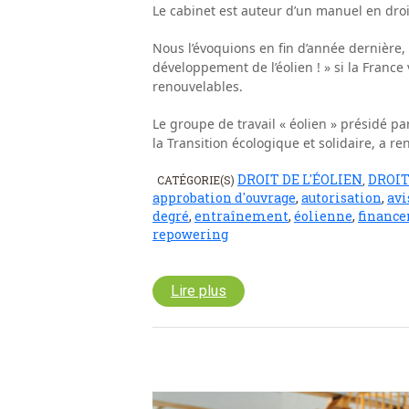
Le cabinet est auteur d’un manuel en dro
Nous l’évoquions en fin d’année dernière, «
développement de l’éolien ! » si la Franc
renouvelables.
Le groupe de travail « éolien » présidé p
la Transition écologique et solidaire, a r
DROIT DE L'ÉOLIEN
DROIT
CATÉGORIE(S)
,
approbation d'ouvrage
,
autorisation
,
avi
degré
,
entraînement
,
éolienne
,
finance
repowering
Lire plus