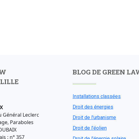
AW
BLOG DE GREEN LA
LILLE
Installations classées
X
Droit des énergies
u Général Leclerc
Droit de l'urbanisme
age, Paraboles
Droit de l’éolien
OUBAIX
is : n° 357
Droit de l’énergie solaire