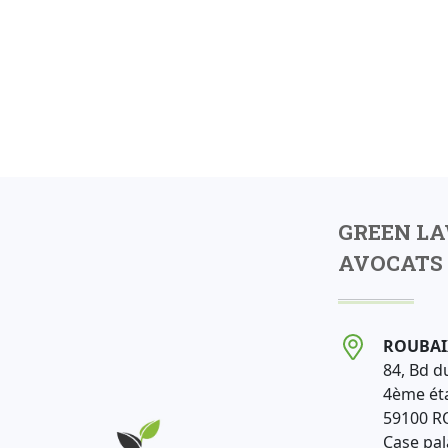
GREEN L
AVOCATS 
ROUBAI
84, Bd d
4ème ét
59100 R
Case pala