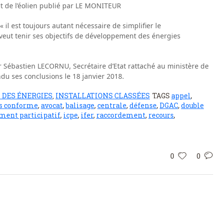
it de l’éolien publié par LE MONITEUR
 il est toujours autant nécessaire de simplifier le
e veut tenir ses objectifs de développement des énergies
ar Sébastien LECORNU, Secrétaire d’Etat rattaché au ministère de
endu ses conclusions le 18 janvier 2018.
 DES ÉNERGIES
INSTALLATIONS CLASSÉES
TAGS
appel
,
,
s conforme
,
avocat
,
balisage
,
centrale
,
défense
,
DGAC
,
double
ment participatif
,
icpe
,
ifer
,
raccordement
,
recours
,
0
0