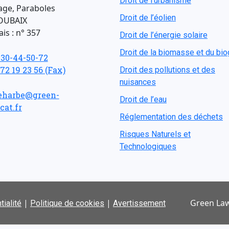
Droit de l'urbanisme
age, Paraboles
Droit de l’éolien
OUBAIX
is : n° 357
Droit de l’énergie solaire
Droit de la biomasse et du bi
-30-44-50-72
 72 19 23 56 (Fax)
Droit des pollutions et des
nuisances
eharbe@green-
Droit de l’eau
cat.fr
Réglementation des déchets
Risques Naturels et
Technologiques
|
|
Green Law
tialité
Politique de cookies
Avertissement