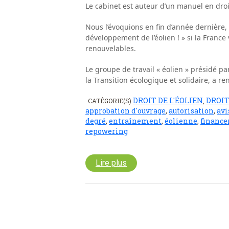
Le cabinet est auteur d’un manuel en dro
Nous l’évoquions en fin d’année dernière, «
développement de l’éolien ! » si la Franc
renouvelables.
Le groupe de travail « éolien » présidé p
la Transition écologique et solidaire, a r
DROIT DE L'ÉOLIEN
DROIT
CATÉGORIE(S)
,
approbation d'ouvrage
,
autorisation
,
avi
degré
,
entraînement
,
éolienne
,
finance
repowering
Lire plus