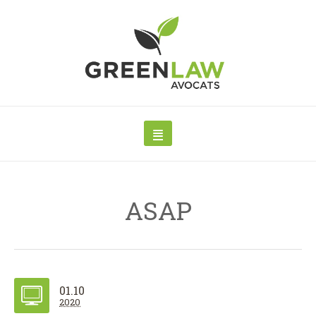
ASAP
01.10
2020