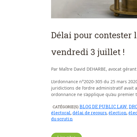
Délai pour contester 
vendredi 3 juillet !
Par Maître David DEHARBE, avocat gérant
L’ordonnance n°2020-305 du 25 mars 2020 
juridictions de l’ordre administratif avai
ordonnance ne s’applique qu’au premier t
BLOG DE PUBLIC LAW
DRO
CATÉGORIE(S)
,
électoral
,
délai de recours
,
élection
,
éle
du scrutin