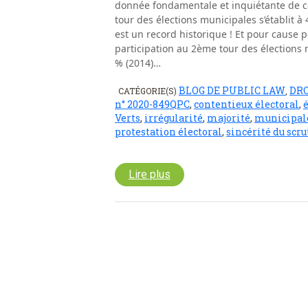
donnée fondamentale et inquiétante de ce 
tour des élections municipales s’établit à
est un record historique ! Et pour cause 
participation au 2ème tour des élections 
% (2014)…
BLOG DE PUBLIC LAW
DRO
CATÉGORIE(S)
,
n° 2020-849QPC
,
contentieux électoral
,
Verts
,
irrégularité
,
majorité
,
municipal
protestation électoral
,
sincérité du scru
Lire plus