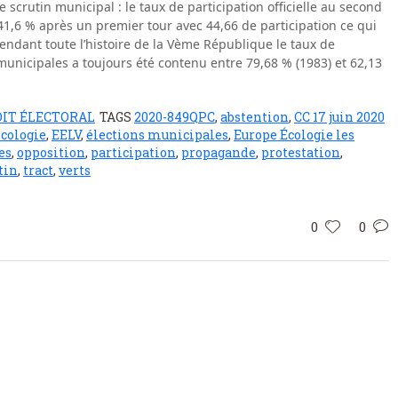
scrutin municipal : le taux de participation officielle au second
 41,6 % après un premier tour avec 44,66 de participation ce qui
pendant toute l’histoire de la Vème République le taux de
municipales a toujours été contenu entre 79,68 % (1983) et 62,13
IT ÉLECTORAL
TAGS
2020-849QPC
,
abstention
,
CC 17 juin 2020
écologie
,
EELV
,
élections municipales
,
Europe Écologie les
es
,
opposition
,
participation
,
propagande
,
protestation
,
tin
,
tract
,
verts
0
0