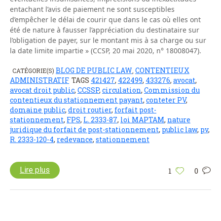
entachant l’avis de paiement ne sont susceptibles
d’empêcher le délai de courir que dans le cas où elles ont
été de nature à fausser l’appréciation du destinataire sur
l’obligation de payer, sur le montant mis à sa charge ou sur
la date limite impartie » (CCSP, 20 mai 2020, n° 18008047).
BLOG DE PUBLIC LAW
CONTENTIEUX
CATÉGORIE(S)
,
ADMINISTRATIF
TAGS
421427
,
422499
,
433276
,
avocat
,
avocat droit public
,
CCSSP
,
circulation
,
Commission du
contentieux du stationnement payant
,
conteter PV
,
domaine public
,
droit routier
,
forfait post-
stationnement
,
FPS
,
L. 2333-87
,
loi MAPTAM
,
nature
juridique du forfait de post-stationnement
,
public law
,
pv
,
R. 2333-120-4
,
redevance
,
stationnement
Lire plus
1
0