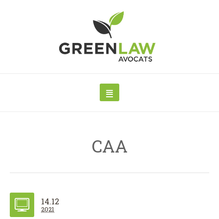
CAA
14.12
2021