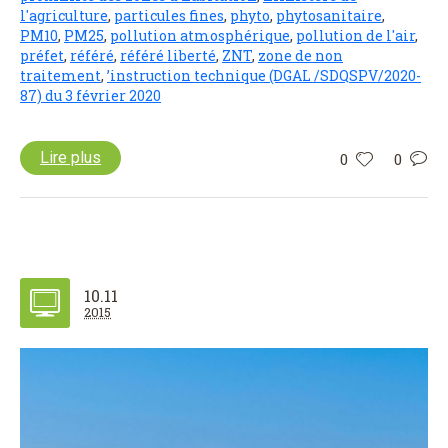
l'agriculture
,
particules fines
,
phyto
,
phytosanitaire
,
PM10
,
PM25
,
pollution atmosphérique
,
pollution de l'air
,
préfet
,
référé
,
référé liberté
,
ZNT
,
zone de non
traitement
,
’instruction technique (DGAL /SDQSPV/2020-
87) du 3 février 2020
Lire plus
0
0
10.11
2015