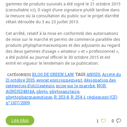
gammes de produits susvisés a été signé le 21 octobre 2015
(consultable ici). Il s’agit d’une signature plutôt tardive dans
la mesure où la consultation du public sur le projet d’arrêté
s’était déroulée du 3 au 23 juillet 2013.
Cet arrêté, relatif à la mise en conformité des autorisations
de mise sur le marché et permis de commerce parallèle des
produits phytopharmaceutiques et des adjuvants au regard
des deux gammes d’usage « amateur » et « professionnel »,
a été publié au Journal officiel le 30 octobre 2015 et est
entré en vigueur le lendemain de sa publication.
BLOG DE GREEN LAW
TAGS
ANSES
,
Arrêté du
CATÉGORIE(S)
21 octobre 2015
,
avocat environnement
,
désignation des
catégories d’utilisateurs
,
mise sur le marché
,
NOR:
AGRG1524814A
,
phyto
,
phytosanitaire
,
phyttopharmaceutique
,
R. 253-8
,
R. 254-1
,
règlement (CE)
n° 1107/2009
Lire plus
1
0