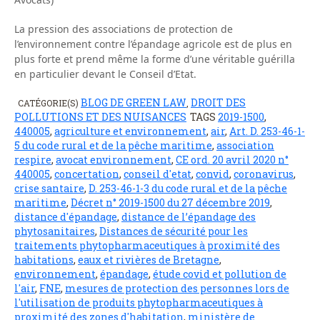
La pression des associations de protection de
l’environnement contre l’épandage agricole est de plus en
plus forte et prend même la forme d’une véritable guérilla
en particulier devant le Conseil d’Etat.
BLOG DE GREEN LAW
DROIT DES
CATÉGORIE(S)
,
POLLUTIONS ET DES NUISANCES
TAGS
2019-1500
,
440005
,
agriculture et environnement
,
air
,
Art. D. 253-46-1-
5 du code rural et de la pêche maritime
,
association
respire
,
avocat environnement
,
CE ord. 20 avril 2020 n°
440005
,
concertation
,
conseil d'etat
,
convid
,
coronavirus
,
crise santaire
,
D. 253-46-1-3 du code rural et de la pêche
maritime
,
Décret n° 2019-1500 du 27 décembre 2019
,
distance d'épandage
,
distance de l’épandage des
phytosanitaires
,
Distances de sécurité pour les
traitements phytopharmaceutiques à proximité des
habitations
,
eaux et rivières de Bretagne
,
environnement
,
épandage
,
étude covid et pollution de
l'air
,
FNE
,
mesures de protection des personnes lors de
l'utilisation de produits phytopharmaceutiques à
proximité des zones d'habitation
,
ministère de