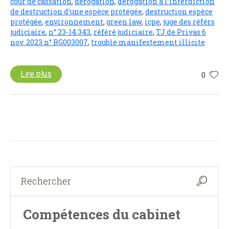
cour de cassation
,
dérogation
,
dérogation à l’interdiction
de destruction d’une espèce protégée
,
destruction espèce
protégée
,
environnement
,
green law
,
icpe
,
juge des référs
judiciaire
,
n° 23-14.343
,
référé judiciaire
,
TJ de Privas 6
nov. 2023 n° RG003007
,
trouble manifestement illicite
Lire plus
0
Compétences du cabinet