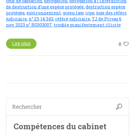
cour de cassation
,
dérogation
,
dérogation à l’interdiction
de destruction d’une espèce protégée
,
destruction espèce
protégée
,
environnement
,
green law
,
icpe
,
juge des référs
judiciaire
,
n° 23-14.343
,
référé judiciaire
,
TJ de Privas 6
nov. 2023 n° RG003007
,
trouble manifestement illicite
Lire plus
0
Compétences du cabinet