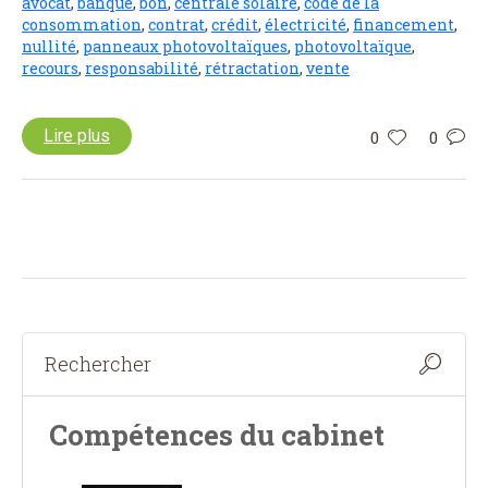
avocat
,
banque
,
bon
,
centrale solaire
,
code de la
consommation
,
contrat
,
crédit
,
électricité
,
financement
,
nullité
,
panneaux photovoltaïques
,
photovoltaïque
,
recours
,
responsabilité
,
rétractation
,
vente
Lire plus
0
0
Compétences du cabinet