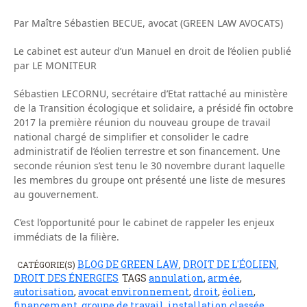
Par Maître Sébastien BECUE, avocat (GREEN LAW AVOCATS)
Le cabinet est auteur d’un Manuel en droit de l’éolien publié
par LE MONITEUR
Sébastien LECORNU, secrétaire d’Etat rattaché au ministère
de la Transition écologique et solidaire, a présidé fin octobre
2017 la première réunion du nouveau groupe de travail
national chargé de simplifier et consolider le cadre
administratif de l’éolien terrestre et son financement. Une
seconde réunion s’est tenu le 30 novembre durant laquelle
les membres du groupe ont présenté une liste de mesures
au gouvernement.
C’est l’opportunité pour le cabinet de rappeler les enjeux
immédiats de la filière.
BLOG DE GREEN LAW
DROIT DE L'ÉOLIEN
CATÉGORIE(S)
,
,
DROIT DES ÉNERGIES
TAGS
annulation
,
armée
,
autorisation
,
avocat environnement
,
droit
,
éolien
,
financement
,
groupe de travail
,
installation classée
,