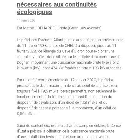
nécessaires aux continuités
écologiques
11 juin 2026
Par Mathieu DEHARBE, juriste (Green Law Avocats)
Le préfet des Pyrénées-Atlantiques a autorisé par un arrêté en date
du 11 février 1988, la société CHEDD à disposer, jusqu’au 11
février 2028, de l’énergie du Gave d’Oloron pour exploiter une
centrale hydroélectrique située sur le territoire de la commune de
Dognen, moyennant une puissance maximale brute fixée à 612
kilowatts (kW), dont 474 kW fondés en titre et 138 kW autorisés.
Par un arrêté complémentaire du 17 janvier 2020, le préfet a
précisé que le débit maximum dérivé au seuil de la prise d’eau,
toujours fixé à 19,5 m3/s, devait permettre, non seulement le
fonctionnement de la turbine, mais aussi l’alimentation du
dispositif de dévalaison, d’un débit de 1,08 m3/s, et du
dispositif de passe à poissons à la montaison, d’un débit de
0,50 m3/s.
Saisi du contentieux relatif à cet arrêté complémentaire, le Conseil
d’État a précisé la définition de la puissance maximale brute
d’une installation hydraulique et son articulation avec les