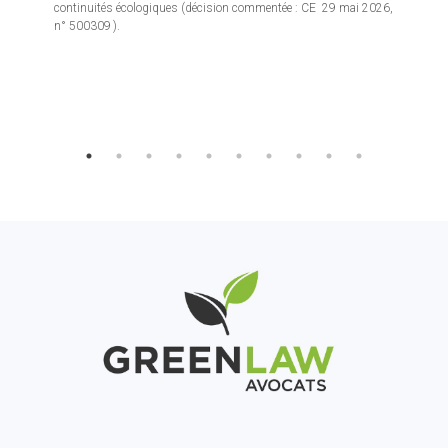
continuités écologiques (décision commentée : CE 29 mai 2026,
n° 500309 ).