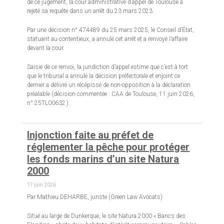
de ce jugement, la cour administrative d’appel de Toulouse a
rejeté sa requête dans un arrêt du 23 mars 2023.
Par une décision n° 474489 du 25 mars 2025, le Conseil d’État,
statuant au contentieux, a annulé cet arrêt et a renvoyé l’affaire
devant la cour.
Saisie de ce renvoi, la juridiction d’appel estime que c’est à tort
que le tribunal a annulé la décision préfectorale et enjoint ce
dernier a délivré un récépissé de non-opposition à la déclaration
préalable (décision commentée : CAA de Toulouse, 11 juin 2026,
n° 25TL00632 ).
Injonction faite au préfet de
réglementer la pêche pour protéger
les fonds marins d’un site Natura
2000
17 juin 2026
Par Mathieu DEHARBE, juriste (Green Law Avocats)
Situé au large de Dunkerque, le site Natura 2000 « Bancs des