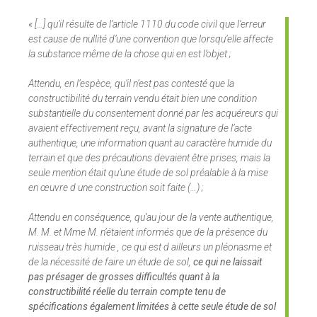
« […] qu’il résulte de l’article 1110 du code civil que l’erreur
est cause de nullité d’une convention que lorsqu’elle affecte
la substance même de la chose qui en est l’objet ;
Attendu, en l’espèce, qu’il n’est pas contesté que la
constructibilité du terrain vendu était bien une condition
substantielle du consentement donné par les acquéreurs qui
avaient effectivement reçu, avant la signature de l’acte
authentique, une information quant au caractère humide du
terrain et que des précautions devaient être prises, mais la
seule mention était qu’une étude de sol préalable à la mise
en œuvre d une construction soit faite (…) ;
Attendu en conséquence, qu’au jour de la vente authentique,
M. M. et Mme M. n’étaient informés que de la présence du
ruisseau très humide , ce qui est d ailleurs un pléonasme et
de la nécessité de faire un étude de sol,
ce qui ne laissait
pas présager de grosses difficultés quant à la
constructibilité réelle du terrain compte tenu de
spécifications également limitées à cette seule étude de sol