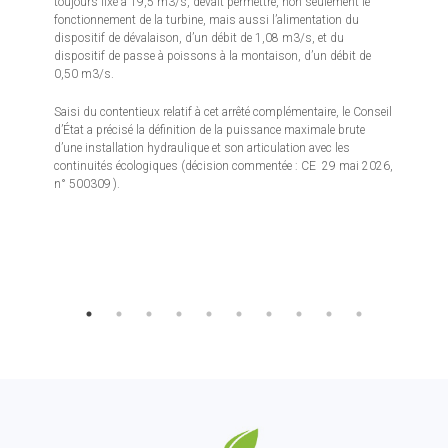
toujours fixé à 19,5 m3/s, devait permettre, non seulement le
fonctionnement de la turbine, mais aussi l’alimentation du
dispositif de dévalaison, d’un débit de 1,08 m3/s, et du
dispositif de passe à poissons à la montaison, d’un débit de
0,50 m3/s.
Saisi du contentieux relatif à cet arrêté complémentaire, le Conseil
d’État a précisé la définition de la puissance maximale brute
d’une installation hydraulique et son articulation avec les
continuités écologiques (décision commentée : CE 29 mai 2026,
n° 500309 ).