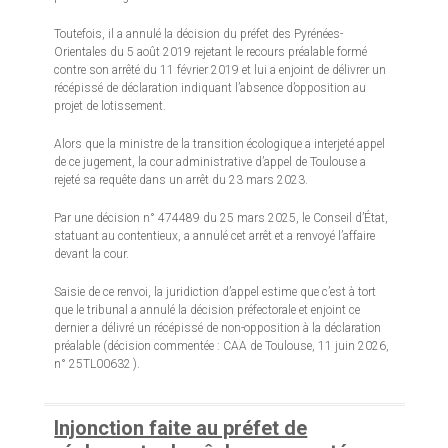
Toutefois, il a annulé la décision du préfet des Pyrénées-
Orientales du 5 août 2019 rejetant le recours préalable formé
contre son arrêté du 11 février 2019 et lui a enjoint de délivrer un
récépissé de déclaration indiquant l’absence d’opposition au
projet de lotissement.
Alors que la ministre de la transition écologique a interjeté appel
de ce jugement, la cour administrative d’appel de Toulouse a
rejeté sa requête dans un arrêt du 23 mars 2023.
Par une décision n° 474489 du 25 mars 2025, le Conseil d’État,
statuant au contentieux, a annulé cet arrêt et a renvoyé l’affaire
devant la cour.
Saisie de ce renvoi, la juridiction d’appel estime que c’est à tort
que le tribunal a annulé la décision préfectorale et enjoint ce
dernier a délivré un récépissé de non-opposition à la déclaration
préalable (décision commentée : CAA de Toulouse, 11 juin 2026,
n° 25TL00632 ).
Injonction faite au préfet de