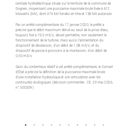
centrale hydroélectrique située sur le territoire de la commune de
Dognen, moyennant une puissance maximale brute fixée à 612
kilowatts (kW), dont 474 kW fondés en titre et 138 kW autorisés.
Par un arrêté complémentaire du 17 janvier 2020, le préfet a
précisé que le débit maximum dérivé au seuil de la prise d’eau,
toujours fixé à 19,5 m3/s, devait permettre, non seulement le
fonctionnement de la turbine, mais aussi l’alimentation du
dispositif de dévalaison, d’un débit de 1,08 m3/s, et du
dispositif de passe à poissons à la montaison, d’un débit de
0,50 m3/s.
Saisi du contentieux relatif à cet arrêté complémentaire, le Conseil
d’État a précisé la définition de la puissance maximale brute
d’une installation hydraulique et son articulation avec les
continuités écologiques (décision commentée : CE 29 mai 2026,
n° 500309 ).