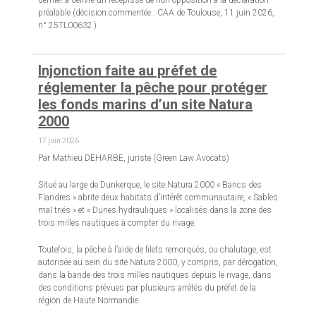
dernier a délivré un récépissé de non-opposition à la déclaration
préalable (décision commentée : CAA de Toulouse, 11 juin 2026,
n° 25TL00632 ).
Injonction faite au préfet de
réglementer la pêche pour protéger
les fonds marins d’un site Natura
2000
17 juin 2026
Par Mathieu DEHARBE, juriste (Green Law Avocats)
Situé au large de Dunkerque, le site Natura 2000 « Bancs des
Flandres » abrite deux habitats d’intérêt communautaire, « Sables
mal triés » et « Dunes hydrauliques » localisés dans la zone des
trois milles nautiques à compter du rivage.
Toutefois, la pêche à l’aide de filets remorqués, ou chalutage, est
autorisée au sein du site Natura 2000, y compris, par dérogation,
dans la bande des trois milles nautiques depuis le rivage, dans
des conditions prévues par plusieurs arrêtés du préfet de la
région de Haute Normandie.