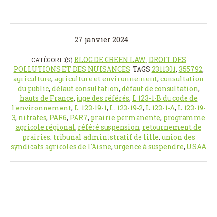
27 janvier 2024
BLOG DE GREEN LAW
DROIT DES
CATÉGORIE(S)
,
POLLUTIONS ET DES NUISANCES
TAGS
2311301
,
355792
,
agriculture
,
agriculture et environnement
,
consultation
du public
,
défaut consultation
,
défaut de consultation
,
hauts de France
,
juge des référés
,
L 123-1-B du code de
l’environnement
,
L. 123-19-1
,
L. 123-19-2
,
L.123-1-A
,
L.123-19-
3
,
nitrates
,
PAR6
,
PAR7
,
prairie permanente
,
programme
agricole régional
,
référé suspension
,
retournement de
prairies
,
tribunal administratif de lille
,
union des
syndicats agricoles de l'Aisne
,
urgence à suspendre
,
USAA