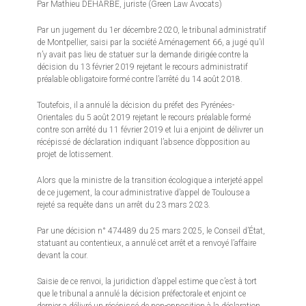
Par Mathieu DEHARBE, juriste (Green Law Avocats)
Par un jugement du 1er décembre 2020, le tribunal administratif
de Montpellier, saisi par la société Aménagement 66, a jugé qu’il
n’y avait pas lieu de statuer sur la demande dirigée contre la
décision du 13 février 2019 rejetant le recours administratif
préalable obligatoire formé contre l’arrêté du 14 août 2018.
Toutefois, il a annulé la décision du préfet des Pyrénées-
Orientales du 5 août 2019 rejetant le recours préalable formé
contre son arrêté du 11 février 2019 et lui a enjoint de délivrer un
récépissé de déclaration indiquant l’absence d’opposition au
projet de lotissement.
Alors que la ministre de la transition écologique a interjeté appel
de ce jugement, la cour administrative d’appel de Toulouse a
rejeté sa requête dans un arrêt du 23 mars 2023.
Par une décision n° 474489 du 25 mars 2025, le Conseil d’État,
statuant au contentieux, a annulé cet arrêt et a renvoyé l’affaire
devant la cour.
Saisie de ce renvoi, la juridiction d’appel estime que c’est à tort
que le tribunal a annulé la décision préfectorale et enjoint ce