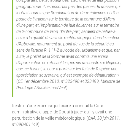
compte tenu de la hauteur des machines et de leur position
géographique, il ne ressortait pas des pièces du dossier qui
lui était soumis que l’implantation de deux éoliennes et d’un
poste de livraison sur le territoire de la commune d’Allery,
d’une part, et l’implantation de huit éoliennes sur le territoire
de la commune de Vron, d’autre part, seraient de nature à
nuire à la qualité de la veille météorologique dans le secteur
d’Abbeville, notamment du point de vue de la sécurité au
sens de l’article R. 111-2 du code de l’urbanisme et que, par
suite, le préfet de la Somme avait commis une erreur
d’appréciation en refusant les permis de construire litigieux ;
que, ce faisant, la cour a porté sur les faits de l’espèce une
appréciation souveraine, qui est exempte de dénaturation
»
(
CE 1er décembre 2010, n° 323498 et 323499, Ministre de
l’Ecologie / Société InnoVent
).
Reste qu’une expertise judiciaire a conduit la Cour
administrative d’appel de Douai à juger qu’il y avait une
perturbation de la veille météorologique (
CAA, 30 juin 2011,
n° 09DA01149
).