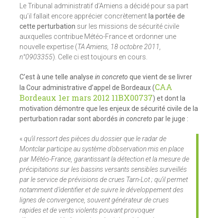
Le Tribunal administratif d’Amiens a décidé pour sa part
qu’il fallait encore apprécier concrètement
la portée de
cette perturbation
sur les missions de sécurité civile
auxquelles contribue Météo-France et ordonner une
nouvelle expertise (
TA Amiens, 18 octobre 2011,
n°0903355
). Celle ci est toujours en cours.
C’est à une telle analyse
in concreto
que vient de se livrer
CAA
la Cour administrative d’appel de Bordeaux (
Bordeaux 1er mars 2012 11BX00737
) et dont la
motivation démontre que les enjeux de sécurité civile de la
perturbation radar sont abordés
in concreto
par le juge :
«
qu’il ressort des pièces du dossier que le radar de
Montclar participe au système d’observation mis en place
par Météo-France, garantissant la détection et la mesure de
précipitations sur les bassins versants sensibles surveillés
par le service de prévisions de crues Tarn-Lot ; qu’il permet
notamment d’identifier et de suivre le développement des
lignes de convergence, souvent générateur de crues
rapides et de vents violents pouvant provoquer