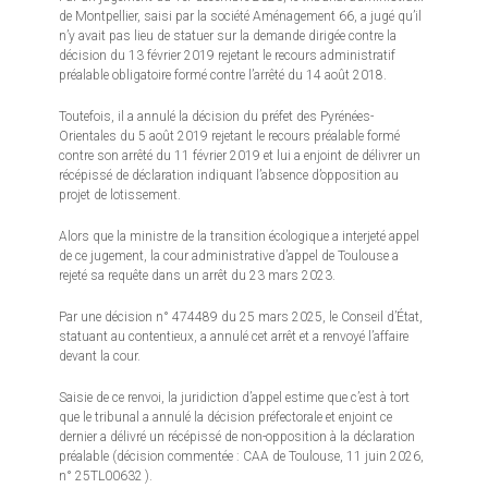
de Montpellier, saisi par la société Aménagement 66, a jugé qu’il
n’y avait pas lieu de statuer sur la demande dirigée contre la
décision du 13 février 2019 rejetant le recours administratif
préalable obligatoire formé contre l’arrêté du 14 août 2018.
Toutefois, il a annulé la décision du préfet des Pyrénées-
Orientales du 5 août 2019 rejetant le recours préalable formé
contre son arrêté du 11 février 2019 et lui a enjoint de délivrer un
récépissé de déclaration indiquant l’absence d’opposition au
projet de lotissement.
Alors que la ministre de la transition écologique a interjeté appel
de ce jugement, la cour administrative d’appel de Toulouse a
rejeté sa requête dans un arrêt du 23 mars 2023.
Par une décision n° 474489 du 25 mars 2025, le Conseil d’État,
statuant au contentieux, a annulé cet arrêt et a renvoyé l’affaire
devant la cour.
Saisie de ce renvoi, la juridiction d’appel estime que c’est à tort
que le tribunal a annulé la décision préfectorale et enjoint ce
dernier a délivré un récépissé de non-opposition à la déclaration
préalable (décision commentée : CAA de Toulouse, 11 juin 2026,
n° 25TL00632 ).