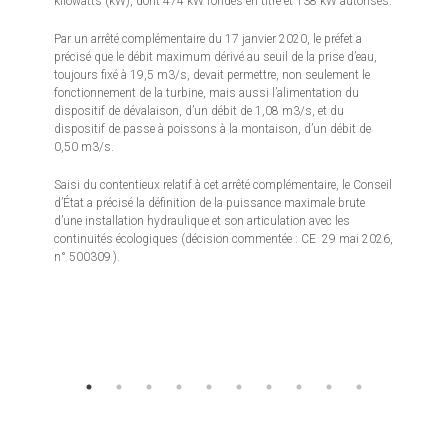
kilowatts (kW), dont 474 kW fondés en titre et 138 kW autorisés.
Par un arrêté complémentaire du 17 janvier 2020, le préfet a
précisé que le débit maximum dérivé au seuil de la prise d’eau,
toujours fixé à 19,5 m3/s, devait permettre, non seulement le
fonctionnement de la turbine, mais aussi l’alimentation du
dispositif de dévalaison, d’un débit de 1,08 m3/s, et du
dispositif de passe à poissons à la montaison, d’un débit de
0,50 m3/s.
Saisi du contentieux relatif à cet arrêté complémentaire, le Conseil
d’État a précisé la définition de la puissance maximale brute
d’une installation hydraulique et son articulation avec les
continuités écologiques (décision commentée : CE 29 mai 2026,
n° 500309 ).