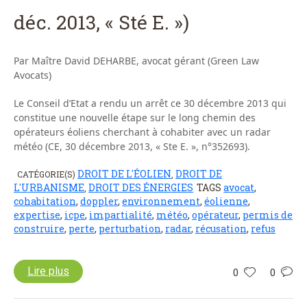
déc. 2013, « Sté E. »)
Par Maître David DEHARBE, avocat gérant (Green Law
Avocats)
Le Conseil d’Etat a rendu un arrêt ce 30 décembre 2013 qui
constitue une nouvelle étape sur le long chemin des
opérateurs éoliens cherchant à cohabiter avec un radar
météo (CE, 30 décembre 2013, « Ste E. », n°352693).
DROIT DE L'ÉOLIEN
DROIT DE
CATÉGORIE(S)
,
L'URBANISME
DROIT DES ÉNERGIES
TAGS
avocat
,
,
cohabitation
,
doppler
,
environnement
,
éolienne
,
expertise
,
icpe
,
impartialité
,
météo
,
opérateur
,
permis de
construire
,
perte
,
perturbation
,
radar
,
récusation
,
refus
Lire plus
0
0