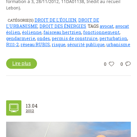
formation à 3, 28/11/2012, 11DA01138, Inédit au recueil
Lebon).
DROIT DE L'ÉOLIEN
DROIT DE
CATÉGORIE(S)
,
L'URBANISME
DROIT DES ÉNERGIES
TAGS
avocat
,
avocat
,
éolien
,
éolienne
,
faisceau hertzien
,
fonctionnement
,
gendarmerie
,
ondes
,
permis de construire
,
perturbation
,
R111-2
,
réseau RUBIS
,
risque
,
sécurité publique
,
urbanisme
Lire plus
0
0
13.04
2012