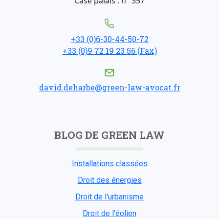
Case palais : n° 357
+33 (0)6-30-44-50-72
+33 (0)9 72 19 23 56 (Fax)
david.deharbe@green-law-avocat.fr
BLOG DE GREEN LAW
Installations classées
Droit des énergies
Droit de l'urbanisme
Droit de l’éolien