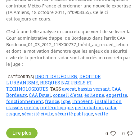
contribue Météo-France et ordonner une nouvelle expertise
(TA Amiens, 18 octobre 2011, n°0903355). Celle ci
est toujours en cours.
C’est à une telle analyse in concreto que vient de se livrer la
Cour administrative d’appel de Bordeaux dans l’arrêt CAA
Bordeaux_01_03_2012_11BX00737_Inédit_au_recueil_Lebon
et dont la motivation démontre que les enjeux de sécurité
civile de la perturbation radar sont abordés in concreto par
le juge :
DROIT DE L'ÉOLIEN
DROIT DE
CATÉGORIE(S)
,
L'URBANISME
RISQUES NATURELS ET
,
TECHNOLOGIQUES
TAGS
avocat
,
bassin versant
,
CAA
Bordeaux
,
CAA Douai
,
conseil d'etat
,
éolienne
,
expertise
,
fonctionnement
,
france
,
icpe
,
innovent
,
installation
classée
,
météo
,
métérologique
,
perturbation
,
radar
,
risque
,
sécurité civile
,
sécurité publique
,
veille
Lire plus
0
0