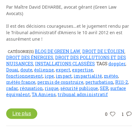
Par Maître David DEHARBE, avocat gérant (Green Law
Avocats)
Il est des décisions courageuses…et le jugement rendu par
le Tribunal administratif d’Amiens le 10 avril 2012 en est
assurément une !
BLOG DE GREEN LAW
DROIT DE L'ÉOLIEN
CATÉGORIE(S)
,
,
DROIT DES ÉNERGIES
DROIT DES POLLUTIONS ET DES
,
NUISANCES
INSTALLATIONS CLASSÉES
TAGS
doppler
,
,
Douai
,
doute
,
éolienne
,
expert
,
expertise
,
fonctionnement
,
icpe
,
impact
,
impartialité
,
météo
,
météo france
,
permis de construire
,
perturbation
,
R111-2
,
radar
,
récusation
,
risque
,
sécurité publique
,
SER
,
surface
équivalent
,
TA Amiens
,
tribunal administratif
Lire plus
0
1