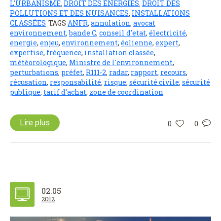
L'URBANISME
DROIT DES ÉNERGIES
DROIT DES
,
,
POLLUTIONS ET DES NUISANCES
INSTALLATIONS
,
CLASSÉES
TAGS
ANFR
,
annulation
,
avocat
environnement
,
bande C
,
conseil d'etat
,
électricité
,
energie
,
enjeu
,
environnement
,
éolienne
,
expert
,
expertise
,
fréquence
,
installation classée
,
météorologique
,
Ministre de l'environnement
,
perturbations
,
préfet
,
R111-2
,
radar
,
rapport
,
recours
,
récusation
,
responsabilité
,
risque
,
sécurité civile
,
sécurité
publique
,
tarif d'achat
,
zone de coordination
Lire plus
0
0
02.05
2012