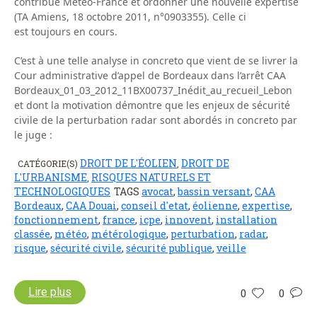
contribue Météo-France et ordonner une nouvelle expertise
(TA Amiens, 18 octobre 2011, n°0903355). Celle ci
est toujours en cours.
C’est à une telle analyse in concreto que vient de se livrer la
Cour administrative d’appel de Bordeaux dans l’arrêt CAA
Bordeaux_01_03_2012_11BX00737_Inédit_au_recueil_Lebon
et dont la motivation démontre que les enjeux de sécurité
civile de la perturbation radar sont abordés in concreto par
le juge :
DROIT DE L'ÉOLIEN
DROIT DE
CATÉGORIE(S)
,
L'URBANISME
RISQUES NATURELS ET
,
TECHNOLOGIQUES
TAGS
avocat
,
bassin versant
,
CAA
Bordeaux
,
CAA Douai
,
conseil d'etat
,
éolienne
,
expertise
,
fonctionnement
,
france
,
icpe
,
innovent
,
installation
classée
,
météo
,
métérologique
,
perturbation
,
radar
,
risque
,
sécurité civile
,
sécurité publique
,
veille
Lire plus
0
0