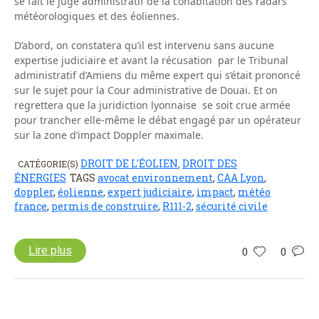
se fait le juge administratif de la cohabitation des radars
météorologiques et des éoliennes.
D’abord, on constatera qu’il est intervenu sans aucune
expertise judiciaire et avant la récusation par le Tribunal
administratif d’Amiens du même expert qui s’était prononcé
sur le sujet pour la Cour administrative de Douai. Et on
regrettera que la juridiction lyonnaise se soit crue armée
pour trancher elle-même le débat engagé par un opérateur
sur la zone d’impact Doppler maximale.
DROIT DE L'ÉOLIEN
DROIT DES
CATÉGORIE(S)
,
ÉNERGIES
TAGS
avocat environnement
,
CAA Lyon
,
doppler
,
éolienne
,
expert judiciaire
,
impact
,
météo
france
,
permis de construire
,
R111-2
,
sécurité civile
Lire plus
0
0