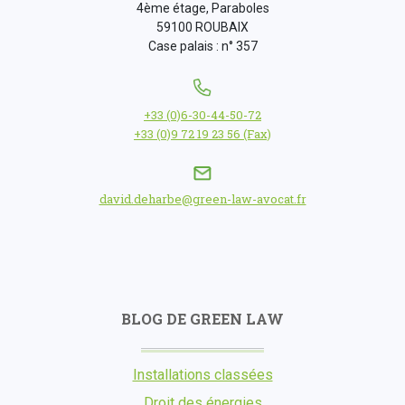
4ème étage, Paraboles
59100 ROUBAIX
Case palais : n° 357
+33 (0)6-30-44-50-72
+33 (0)9 72 19 23 56 (Fax)
david.deharbe@green-law-avocat.fr
BLOG DE GREEN LAW
Installations classées
Droit des énergies