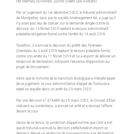
Par Mathieu DEHARBE, juriste (Green Law Avocats)
Par un jugement du 1er décembre 2020, le tribunal administratif
de Montpellier, saisi par la société Aménagement 66, a jugé qu’il
n’y avait pas lieu de statuer sur la demande dirigée contre la
décision du 13 février 2019 rejetant le recours administratif
préalable obligatoire formé contre l’arrêté du 14 août 2018.
Toutefois, il a annulé la décision du préfet des Pyrénées-
Orientales du 5 août 2019 rejetant le recours préalable formé
contre son arrêté du 11 février 2019 et lui a enjoint de délivrer un
récépissé de déclaration indiquant l’absence d’opposition au
projet de lotissement.
Alors que la ministre de la transition écologique a interjeté appel
de ce jugement, la cour administrative d’appel de Toulouse a
rejeté sa requête dans un arrêt du 23 mars 2023.
Par une décision n° 474489 du 25 mars 2025, le Conseil d’État,
statuant au contentieux, a annulé cet arrêt et a renvoyé l’affaire
devant la cour.
Saisie de ce renvoi, la juridiction d’appel estime que c’est à tort
que le tribunal a annulé la décision préfectorale et enjoint ce
dernier a délivré un récépissé de non-opposition à la déclaration