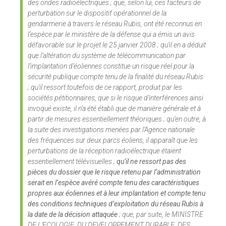
des ondes radioélectriques ; que, selon lui, ces facteurs de
perturbation sur le dispositif opérationnel de la
gendarmerie à travers le réseau Rubis, ont été reconnus en
l’espèce par le ministère de la défense qui a émis un avis
défavorable sur le projet le 25 janvier 2008 ; qu’il en a déduit
que l’altération du système de télécommunication par
l’implantation d’éoliennes constitue un risque réel pour la
sécurité publique compte tenu de la finalité du réseau Rubis
; qu’il ressort toutefois de ce rapport, produit par les
sociétés pétitionnaires, que si le risque d’interférences ainsi
invoqué existe, il n’a été établi que de manière générale et à
partir de mesures essentiellement théoriques ; qu’en outre, à
la suite des investigations menées par l’Agence nationale
des fréquences sur deux parcs éoliens, il apparaît que les
perturbations de la réception radioélectrique étaient
essentiellement télévisuelles ;
qu’il ne ressort pas des
pièces du dossier que le risque retenu par l’administration
serait en l’espèce avéré compte tenu des caractéristiques
propres aux éoliennes et à leur implantation et compte tenu
des conditions techniques d’exploitation du réseau Rubis à
la date de la décision attaquée
; que, par suite, le MINISTRE
DE L’ECOLOGIE, DU DEVELOPPEMENT DURABLE, DES