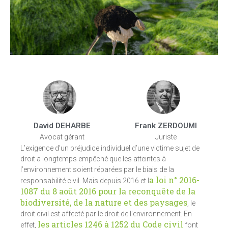
David DEHARBE
Frank ZERDOUMI
Avocat gérant
Juriste
L’exigence d’un préjudice individuel d’une victime sujet de
droit a longtemps empêché que les atteintes à
l’environnement soient réparées par le biais de la
a loi n° 2016-
responsabilité civil. Mais depuis 2016 et l
1087 du 8 août 2016 pour la reconquête de la
biodiversité, de la nature et des paysages
, le
droit civil est affecté par le droit de l’environnement. En
les articles 1246 à 1252 du Code civil
effet,
font