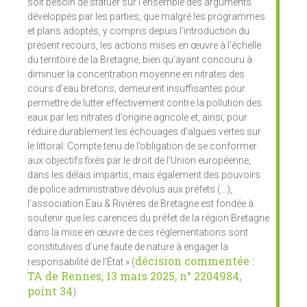
soit besoin de statuer sur l’ensemble des arguments
développés par les parties, que malgré les programmes
et plans adoptés, y compris depuis l’introduction du
présent recours, les actions mises en œuvre à l’échelle
du territoire de la Bretagne, bien qu’ayant concouru à
diminuer la concentration moyenne en nitrates des
cours d’eau bretons, demeurent insuffisantes pour
permettre de lutter effectivement contre la pollution des
eaux par les nitrates d’origine agricole et, ainsi, pour
réduire durablement les échouages d’algues vertes sur
le littoral. Compte tenu de l’obligation de se conformer
aux objectifs fixés par le droit de l’Union européenne,
dans les délais impartis, mais également des pouvoirs
de police administrative dévolus aux préfets (…),
l’association Eau & Rivières de Bretagne est fondée à
soutenir que les carences du préfet de la région Bretagne
dans la mise en œuvre de ces réglementations sont
constitutives d’une faute de nature à engager la
décision commentée :
responsabilité de l’État » (
TA de Rennes, 13 mars 2025, n° 2204984,
point 34
).