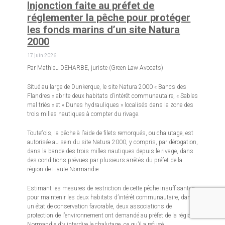
Injonction faite au préfet de
réglementer la pêche pour protéger
les fonds marins d’un site Natura
2000
17 juin 2026
Par Mathieu DEHARBE, juriste (Green Law Avocats)
Situé au large de Dunkerque, le site Natura 2000 « Bancs des
Flandres » abrite deux habitats d’intérêt communautaire, « Sables
mal triés » et « Dunes hydrauliques » localisés dans la zone des
trois milles nautiques à compter du rivage.
Toutefois, la pêche à l’aide de filets remorqués, ou chalutage, est
autorisée au sein du site Natura 2000, y compris, par dérogation,
dans la bande des trois milles nautiques depuis le rivage, dans
des conditions prévues par plusieurs arrêtés du préfet de la
région de Haute Normandie.
Estimant les mesures de restriction de cette pêche insuffisantes
pour maintenir les deux habitats d’intérêt communautaire, dans
un état de conservation favorable, deux associations de
protection de l’environnement ont demandé au préfet de la région
Normandie d’y interdire le chalutage, ce qu’il a refusé.