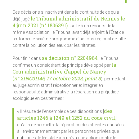
Ces décisions s’inscrivent dans la continuité de ce qu’a
le Tribunal administratif de Rennes le
déjà jugé
4 juin 2021 (n° 1806391)
: suite à un recours de la
même Association, le Tribunal avait déjà enjoint à l’État de
renforcer le sixième programme d’actions régional de lutte
contre la pollution des eaux par les nitrates.
sa décision n° 2204984
Pour finir dans
, le Tribunal
la
confirme un considérant de principe développé par
Cour administrative d’appel de Nancy
(
n° 21NC01145, 17 octobre 2023, point 3
) permettant
au juge administratif réceptionner et intégrer en
responsabilité administrative la réparation du préjudice
écologique en ces termes :
des
« Il résulte de l’ensemble de ces dispositions [
articles 1246 à 1249 et 1252 du code civil
]
qu’afin de permettre la réparation des atteintes causées
à l’environnement tant par les personnes privées que
publiques, le législateur a prévu une action contre le