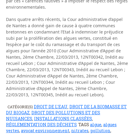
par ces « carences fautives » à imposer le respect des règles
environnementales.
Dans quatre arrêts récents, la Cour administrative d’appel
de Nantes a donné gain de cause à quatre communes
bretonnes en condamnant l’Etat à indemniser le préjudice
subi par la prolifération des algues vertes, constitué en
l’espèce par le coût du ramassage et du transport de ces
algues pour l’année 2010 (Cour Administrative d’Appel de
Nantes, 2ème Chambre, 22/03/2013, 12NT00342, Inédit au
recueil Lebon ; Cour Administrative d’Appel de Nantes, 2ème
Chambre, 22/03/2013, 12NT00343, Inédit au recueil Lebon ;
Cour Administrative d’Appel de Nantes, 2ème Chambre,
22/03/2013, 12NT00344, Inédit au recueil Lebon ; Cour
Administrative d’Appel de Nantes, 2ème Chambre,
22/03/2013, 12NT00345, Inédit au recueil Lebon).
DROIT DE L'EAU
DROIT DE LA BIOMASSE ET
CATÉGORIE(S)
,
DU BIOGAZ
DROIT DES POLLUTIONS ET DES
,
NUISANCES
INSTALLATIONS CLASSÉES
,
,
RÉGLEMENTATION DES DÉCHETS
TAGS
algue
,
algues
vertes
,
avocat environnement
,
nitrates
,
pollution
,