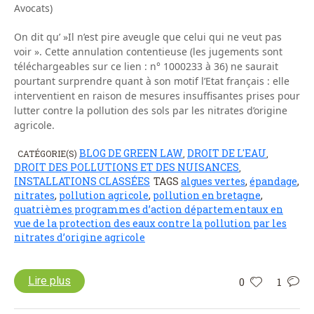
Avocats)
On dit qu’ »Il n’est pire aveugle que celui qui ne veut pas
voir ». Cette annulation contentieuse (les jugements sont
téléchargeables sur ce lien : n° 1000233 à 36) ne saurait
pourtant surprendre quant à son motif l’Etat français : elle
interventient en raison de mesures insuffisantes prises pour
lutter contre la pollution des sols par les nitrates d’origine
agricole.
BLOG DE GREEN LAW
DROIT DE L'EAU
CATÉGORIE(S)
,
,
DROIT DES POLLUTIONS ET DES NUISANCES
,
INSTALLATIONS CLASSÉES
TAGS
algues vertes
,
épandage
,
nitrates
,
pollution agricole
,
pollution en bretagne
,
quatrièmes programmes d’action départementaux en
vue de la protection des eaux contre la pollution par les
nitrates d’origine agricole
Lire plus
0
1