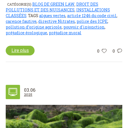
BLOG DE GREEN LAW
DROIT DES
CATÉGORIE(S)
,
POLLUTIONS ET DES NUISANCES
INSTALLATIONS
,
CLASSÉES
TAGS
algues vertes
,
article 1246 du code civil
,
carence fautive
,
directive Nitrates
,
police des ICPE
,
pollution d’origine agricole
,
pouvoir d'injonction
,
préjudice écologique
,
préjudice moral
Lire plus
0
0
03.06
2025