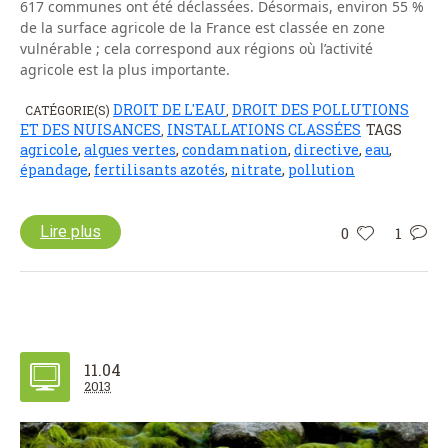
617 communes ont été déclassées. Désormais, environ 55 %
de la surface agricole de la France est classée en zone
vulnérable ; cela correspond aux régions où l’activité
agricole est la plus importante.
DROIT DE L'EAU
DROIT DES POLLUTIONS
CATÉGORIE(S)
,
ET DES NUISANCES
INSTALLATIONS CLASSÉES
TAGS
,
agricole
,
algues vertes
,
condamnation
,
directive
,
eau
,
épandage
,
fertilisants azotés
,
nitrate
,
pollution
Lire plus
0
1
11.04
2013