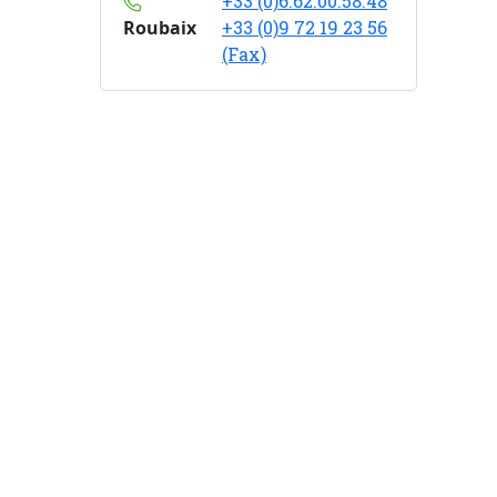
+33 (0)6.62.00.58.48
Roubaix
+33 (0)9 72 19 23 56
(Fax)