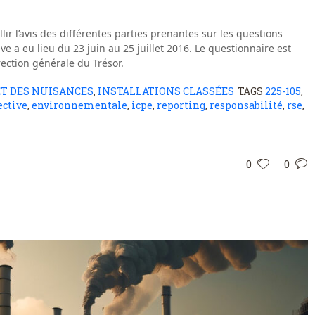
lir l’avis des différentes parties prenantes sur les questions
ive a eu lieu du 23 juin au 25 juillet 2016. Le questionnaire est
rection générale du Trésor.
ET DES NUISANCES
INSTALLATIONS CLASSÉES
TAGS
225-105
,
,
ective
,
environnementale
,
icpe
,
reporting
,
responsabilité
,
rse
,
0
0