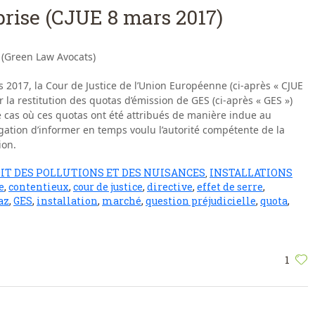
prise (CJUE 8 mars 2017)
 (Green Law Avocats)
 2017, la Cour de Justice de l’Union Européenne (ci-après « CJUE
 la restitution des quotas d’émission de GES (ci-après « GES »)
le cas où ces quotas ont été attribués de manière indue au
igation d’informer en temps voulu l’autorité compétente de la
ion.
IT DES POLLUTIONS ET DES NUISANCES
INSTALLATIONS
,
e
,
contentieux
,
cour de justice
,
directive
,
effet de serre
,
az
,
GES
,
installation
,
marché
,
question préjudicielle
,
quota
,
1