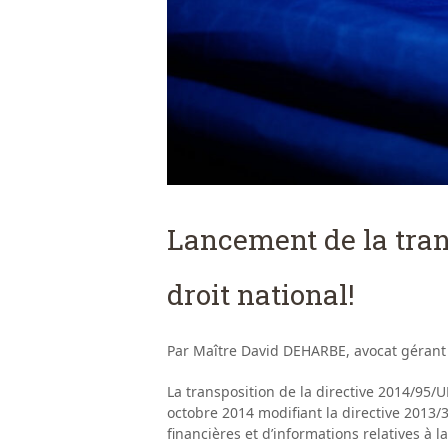
Lancement de la tran
droit national!
Par Maître David DEHARBE, avocat gérant
La transposition de la directive 2014/95/
octobre 2014 modifiant la directive 2013/
financières et d’informations relatives à 