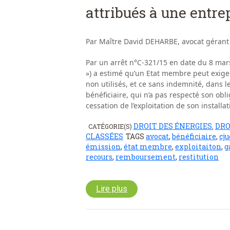
attribués à une entre
Par Maître David DEHARBE, avocat gérant
Par un arrêt n°C‐321/15 en date du 8 mars
») a estimé qu’un Etat membre peut exiger
non utilisés, et ce sans indemnité, dans 
bénéficiaire, qui n’a pas respecté son obl
cessation de l’exploitation de son installat
DROIT DES ÉNERGIES
DRO
CATÉGORIE(S)
,
CLASSÉES
TAGS
avocat
,
bénéficiaire
,
cju
émission
,
état membre
,
exploitaiton
,
g
recours
,
remboursement
,
restitution
Lire plus