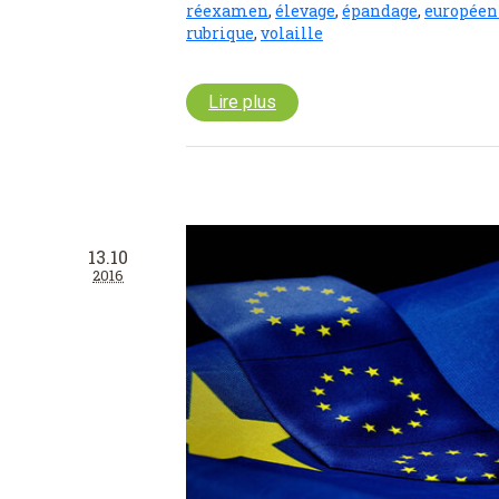
réexamen
,
élevage
,
épandage
,
europée
rubrique
,
volaille
Lire plus
13.10
2016