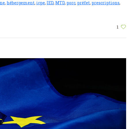
nne
,
hébergement
,
icpe
,
IED
,
MTD
,
porc
,
préfet
,
prescriptions
,
1