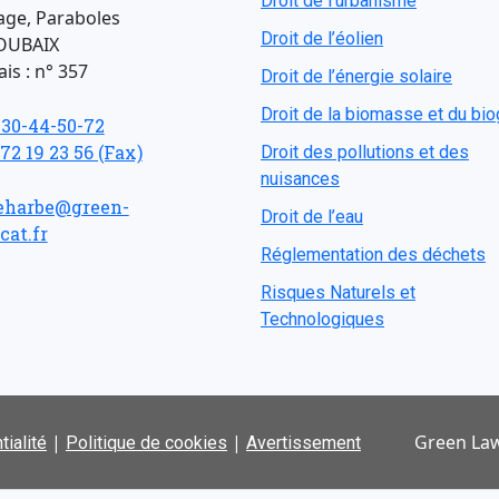
Droit de l'urbanisme
age, Paraboles
Droit de l’éolien
OUBAIX
is : n° 357
Droit de l’énergie solaire
Droit de la biomasse et du bi
-30-44-50-72
 72 19 23 56 (Fax)
Droit des pollutions et des
nuisances
eharbe@green-
Droit de l’eau
cat.fr
Réglementation des déchets
Risques Naturels et
Technologiques
|
|
Green Law
tialité
Politique de cookies
Avertissement