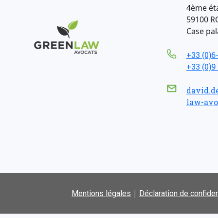
4ème ét
59100 R
Case pala
+33 (0)6
+33 (0)9
david.d
law-avo
|
Mentions légales
Déclaration de confiden