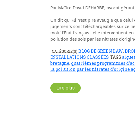
Par Maître David DEHARBE, avocat gérant
On dit qu’ »Il n’est pire aveugle que celui
jugements sont téléchargeables sur ce li
motif l’Etat français : elle interventient 
pollution des sols par les nitrates d’origin
BLOG DE GREEN LAW
DROI
CATÉGORIE(S)
,
INSTALLATIONS CLASSÉES
TAGS
algues
bretagne
,
quatrièmes programmes d’acti
la pollution par les nitrates d’origine a
Lire plus