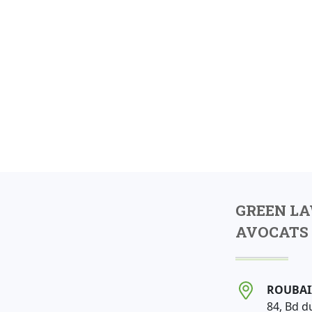
GREEN L
AVOCATS 
ROUBAI
84, Bd d