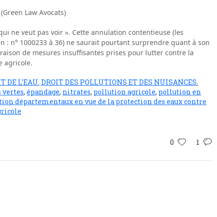
 (Green Law Avocats)
 qui ne veut pas voir ». Cette annulation contentieuse (les
en : n° 1000233 à 36) ne saurait pourtant surprendre quant à son
en raison de mesures insuffisantes prises pour lutter contre la
e agricole.
T DE L'EAU
DROIT DES POLLUTIONS ET DES NUISANCES
,
,
 vertes
,
épandage
,
nitrates
,
pollution agricole
,
pollution en
on départementaux en vue de la protection des eaux contre
gricole
0
1