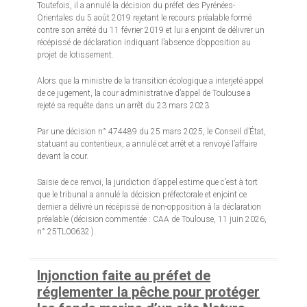
Toutefois, il a annulé la décision du préfet des Pyrénées-
Orientales du 5 août 2019 rejetant le recours préalable formé
contre son arrêté du 11 février 2019 et lui a enjoint de délivrer un
récépissé de déclaration indiquant l’absence d’opposition au
projet de lotissement.
Alors que la ministre de la transition écologique a interjeté appel
de ce jugement, la cour administrative d’appel de Toulouse a
rejeté sa requête dans un arrêt du 23 mars 2023.
Par une décision n° 474489 du 25 mars 2025, le Conseil d’État,
statuant au contentieux, a annulé cet arrêt et a renvoyé l’affaire
devant la cour.
Saisie de ce renvoi, la juridiction d’appel estime que c’est à tort
que le tribunal a annulé la décision préfectorale et enjoint ce
dernier a délivré un récépissé de non-opposition à la déclaration
préalable (décision commentée : CAA de Toulouse, 11 juin 2026,
n° 25TL00632 ).
Injonction faite au préfet de
réglementer la pêche pour protéger