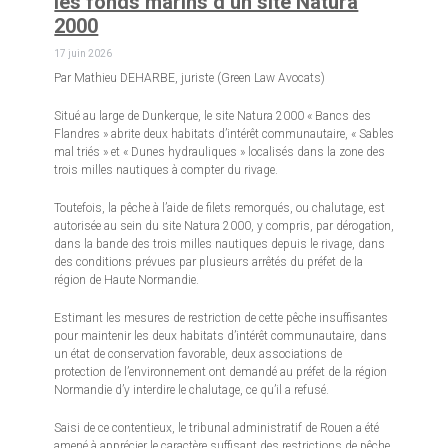
les fonds marins d’un site Natura
2000
17 juin 2026
Par Mathieu DEHARBE, juriste (Green Law Avocats)
Situé au large de Dunkerque, le site Natura 2000 « Bancs des
Flandres » abrite deux habitats d’intérêt communautaire, « Sables
mal triés » et « Dunes hydrauliques » localisés dans la zone des
trois milles nautiques à compter du rivage.
Toutefois, la pêche à l’aide de filets remorqués, ou chalutage, est
autorisée au sein du site Natura 2000, y compris, par dérogation,
dans la bande des trois milles nautiques depuis le rivage, dans
des conditions prévues par plusieurs arrêtés du préfet de la
région de Haute Normandie.
Estimant les mesures de restriction de cette pêche insuffisantes
pour maintenir les deux habitats d’intérêt communautaire, dans
un état de conservation favorable, deux associations de
protection de l’environnement ont demandé au préfet de la région
Normandie d’y interdire le chalutage, ce qu’il a refusé.
Saisi de ce contentieux, le tribunal administratif de Rouen a été
amené à apprécier le caractère suffisant des restrictions de pêche