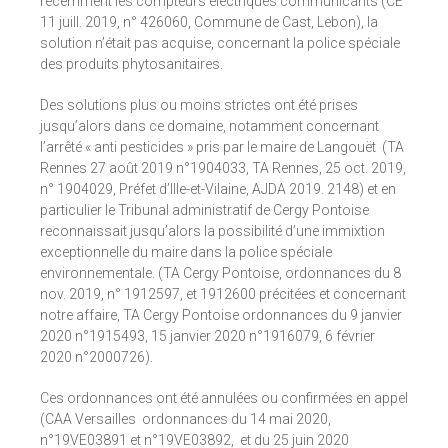
récemment les compteurs électriques communicants (CE
11 juill. 2019, n° 426060, Commune de Cast, Lebon), la
solution n’était pas acquise, concernant la police spéciale
des produits phytosanitaires.
Des solutions plus ou moins strictes ont été prises
jusqu’alors dans ce domaine, notamment concernant
l’arrêté « anti pesticides » pris par le maire de Langouët (TA
Rennes 27 août 2019 n°1904033, TA Rennes, 25 oct. 2019,
n° 1904029, Préfet d’Ille-et-Vilaine, AJDA 2019. 2148) et en
particulier le Tribunal administratif de Cergy Pontoise
reconnaissait jusqu’alors la possibilité d’une immixtion
exceptionnelle du maire dans la police spéciale
environnementale. (TA Cergy Pontoise, ordonnances du 8
nov. 2019, n° 1912597, et 1912600 précitées et concernant
notre affaire, TA Cergy Pontoise ordonnances du 9 janvier
2020 n°1915493, 15 janvier 2020 n°1916079, 6 février
2020 n°2000726).
Ces ordonnances ont été annulées ou confirmées en appel
(CAA Versailles ordonnances du 14 mai 2020,
n°19VE03891 et n°19VE03892, et du 25 juin 2020