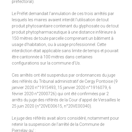
préfectoral).
Le Préfet demandait l’annulation de ces trois arrêtés par
lesquels les maires avaient interdit l’utilisation de tout
produit phytosanitaire contenant du glyphosate ou de tout
produit phytopharmaceutique à une distance inférieure à
150 mètres de toute parcelle comprenant un bâtiment à
usage d’habitation, ou à usage professionnel. Cette
interdiction était applicable sans limite de temps et pouvait
être cantonnée à 100 mètres dans certaines
configurations sur la commune d’Us.
Ces arrêtés ont été suspendus par ordonnances du juge
des référés du Tribunal administratif de Cergy Pontoise (9
janvier 2020 n°1915493, 15 janvier 2020 n°1916079, 6
février 2020 n°2000726) qui ont été confirmées par 2
arrêts du juge des référés de la Cour d’appel de Versailles le
25 juin 2020 (n°20VE00615, n°20VE00340).
Le juge des référés avait alors considéré, notamment pour
retenir la suspension de l’arrêté de la Commune de
Pierrelay qu’ :