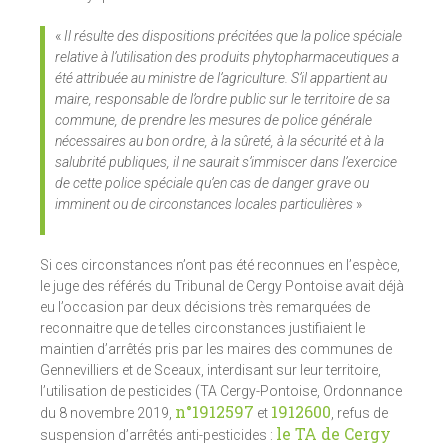
«
Il résulte des dispositions précitées que la police spéciale
relative à l’utilisation des produits phytopharmaceutiques a
été attribuée au ministre de l’agriculture. S’il appartient au
maire, responsable de l’ordre public sur le territoire de sa
commune, de prendre les mesures de police générale
nécessaires au bon ordre, à la sûreté, à la sécurité et à la
salubrité publiques, il ne saurait s’immiscer dans l’exercice
de cette police spéciale qu’en cas de danger grave ou
imminent ou de circonstances locales particulières
»
Si ces circonstances n’ont pas été reconnues en l’espèce,
le juge des référés du Tribunal de Cergy Pontoise avait déjà
eu l’occasion par deux décisions très remarquées de
reconnaitre que de telles circonstances justifiaient le
maintien d’arrêtés pris par les maires des communes de
Gennevilliers et de Sceaux, interdisant sur leur territoire,
l’utilisation de pesticides (TA Cergy-Pontoise, Ordonnance
n°1912597
1912600
du 8 novembre 2019,
et
, refus de
le TA de Cergy
suspension d’arrêtés anti-pesticides :