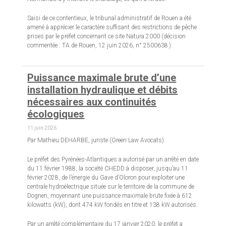
Saisi de ce contentieux, le tribunal administratif de Rouen a été
amené à apprécier le caractère suffisant des restrictions de pêche
prises par le préfet concernant ce site Natura 2000 (décision
commentée : TA de Rouen, 12 juin 2026, n° 2500638 ).
Puissance maximale brute d’une
installation hydraulique et débits
nécessaires aux continuités
écologiques
11 juin 2026
Par Mathieu DEHARBE, juriste (Green Law Avocats)
Le préfet des Pyrénées-Atlantiques a autorisé par un arrêté en date
du 11 février 1988, la société CHEDD à disposer, jusqu’au 11
février 2028, de l’énergie du Gave d’Oloron pour exploiter une
centrale hydroélectrique située sur le territoire de la commune de
Dognen, moyennant une puissance maximale brute fixée à 612
kilowatts (kW), dont 474 kW fondés en titre et 138 kW autorisés.
Par un arrêté complémentaire du 17 janvier 2020, le préfet a