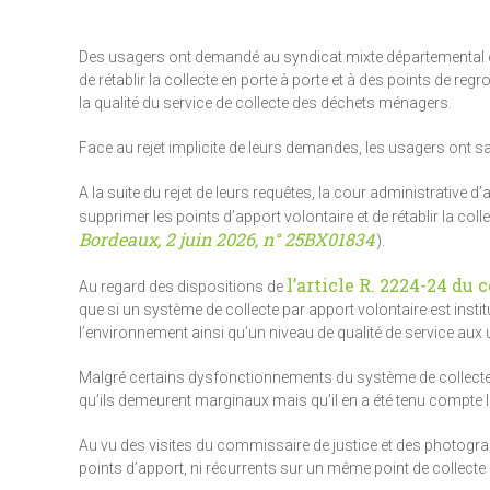
Des usagers ont demandé au syndicat mixte départemental d
de rétablir la collecte en porte à porte et à des points de r
la qualité du service de collecte des déchets ménagers.
Face au rejet implicite de leurs demandes, les usagers ont sa
A la suite du rejet de leurs requêtes, la cour administrative d
supprimer les points d’apport volontaire et de rétablir la coll
Bordeaux, 2 juin 2026, n° 25BX01834
).
l’article R. 2224-24 du 
Au regard des dispositions de
que si un système de collecte par apport volontaire est institu
l’environnement ainsi qu’un niveau de qualité de service aux 
Malgré certains dysfonctionnements du système de collecte 
qu’ils demeurent marginaux mais qu’il en a été tenu compte l
Au vu des visites du commissaire de justice et des photogr
points d’apport, ni récurrents sur un même point de collecte