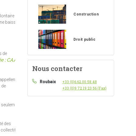
Construction
ontaire et
une baisse de
Droit public
s de
e : CAA de
Nous contacter
rappellent
Roubaix
+33 (0)6.62.00.58.48
t de
+33 (0)9 72 19 23 56 (Fax)
n seulement
té des
ollectif.