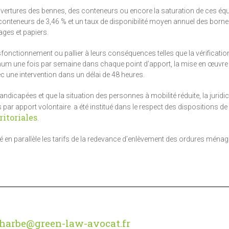
ouvertures des bennes, des conteneurs ou encore la saturation de ces é
conteneurs de 3,46 % et un taux de disponibilité moyen annuel des born
ages et papiers.
sfonctionnement ou pallier à leurs conséquences telles que la vérificati
um une fois par semaine dans chaque point d’apport, la mise en œuvre
une intervention dans un délai de 48 heures.
ndicapées et que la situation des personnes à mobilité réduite, la juridic
par apport volontaire a été institué dans le respect des dispositions de
ritoriales
.
dé en parallèle les tarifs de la redevance d’enlèvement des ordures ména
harbe@green-law-avocat.fr