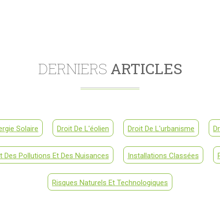
DERNIERS
ARTICLES
ergie Solaire
Droit De L'éolien
Droit De L'urbanisme
Dr
it Des Pollutions Et Des Nuisances
Installations Classées
Risques Naturels Et Technologiques