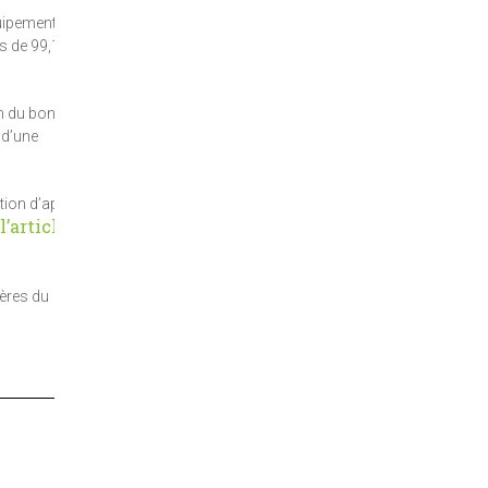
quipements
es de 99,11 %
on du bon
 d’une
tion d’appel
l’article
gères du