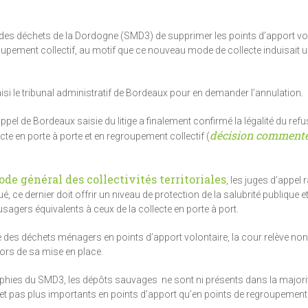
es déchets de la Dordogne (SMD3) de supprimer les points d’apport vol
egroupement collectif, au motif que ce nouveau mode de collecte induisait 
isi le tribunal administratif de Bordeaux pour en demander l’annulation.
’appel de Bordeaux saisie du litige a finalement confirmé la légalité du refu
décision commenté
ecte en porte à porte et en regroupement collectif (
code général des collectivités territoriales
, les juges d’appel 
é, ce dernier doit offrir un niveau de protection de la salubrité publique e
usagers équivalents à ceux de la collecte en porte à port.
des déchets ménagers en points d’apport volontaire, la cour relève no
ors de sa mise en place.
aphies du SMD3, les dépôts sauvages ne sont ni présents dans la majori
 et pas plus importants en points d’apport qu’en points de regroupement c