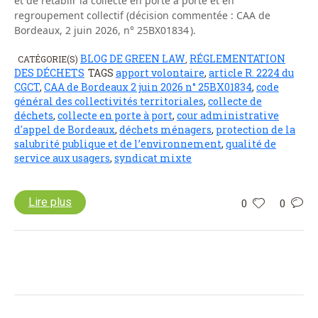
et de rétablir la collecte en porte à porte et en
regroupement collectif (décision commentée : CAA de
Bordeaux, 2 juin 2026, n° 25BX01834 ).
BLOG DE GREEN LAW
RÉGLEMENTATION
CATÉGORIE(S)
,
DES DÉCHETS
TAGS
apport volontaire
,
article R. 2224 du
CGCT
,
CAA de Bordeaux 2 juin 2026 n° 25BX01834
,
code
général des collectivités territoriales
,
collecte de
déchets
,
collecte en porte à port
,
cour administrative
d'appel de Bordeaux
,
déchets ménagers
,
protection de la
salubrité publique et de l’environnement
,
qualité de
service aux usagers
,
syndicat mixte
Lire plus
0
0