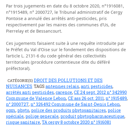
Par trois jugements en date du 8 octobre 2020, n°1916081,
n°1915489, n° 2000727, le Tribunal administratif de Cergy
Pontoise a annulé des arrêtés anti-pesticides, pris
respectivement par les maires des communes d’Us, de
Pierrelay et de Bessancourt.
Ces jugements faisaient suite à une requête introduite par
le Préfet du Val d’Oise sur le fondement des dispositions de
l’article L. 2131-6 du code général des collectivités
territoriales (procédure contentieuse dite du déféré
préfectoral).
DROIT DES POLLUTIONS ET DES
CATÉGORIE(S)
NUISANCES
TAGS
antennes relais
,
anti pesticides
,
arrêtés anti pesticides
,
carence
,
CE 24 sept. 2012 n° 342990
Commune de Valence Lebon
,
CE ass 26 oct. 2011
,
n° 1915489
,
n° 2000727
,
n° 326492 Commune de Saint-Denis Lebon
,
ogm
,
phyto
,
police des produits phytosanitaires
,
police
spéciale
,
polige generale
,
produit phytopharmaceutique
,
risque sanitaire
,
TA cergy 8 octobre 2020 n° 1916081