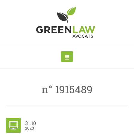
n° 1915489
31.10
2020