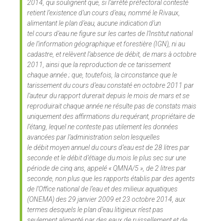
2014, qui soulignent que, si l’arrêté préfectoral contesté
retient l’existence d’un cours d’eau, nommé le Rivaux,
alimentant le plan d’eau, aucune indication d’un
tel cours d’eau ne figure sur les cartes de l’Institut national
de l’information géographique et forestière (IGN), ni au
cadastre, et relèvent l’absence de débit, de mars à octobre
2011, ainsi que la reproduction de ce tarissement
chaque année ; que, toutefois, la circonstance que le
tarissement du cours d’eau constaté en octobre 2011 par
l’auteur du rapport durerait depuis le mois de mars et se
reproduirait chaque année ne résulte pas de constats mais
uniquement des affirmations du requérant, propriétaire de
l’étang, lequel ne conteste pas utilement les données
avancées par l’administration selon lesquelles
le débit moyen annuel du cours d’eau est de 28 litres par
seconde et le débit d’étiage du mois le plus sec sur une
période de cinq ans, appelé « QMNA/5 », de 2 litres par
seconde, non plus que les rapports établis par des agents
de l’Office national de l’eau et des milieux aquatiques
(ONEMA) des 29 janvier 2009 et 23 octobre 2014, aux
termes desquels le plan d’eau litigieux n’est pas
seulement alimenté par des eaux de ruissellement et de