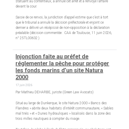
statuant au contentieux, a annulé cet arrêt et a renvoyé l’affaire
devant la cour.
Saisie de ce renvoi, la juridiction d’appel estime que c’est à tort
que le tribunal a annulé la décision préfectorale et enjoint ce
dernier a délivré un récépissé de non-opposition à la déclaration
préalable (décision commentée : CAA de Toulouse, 11 juin 2026,
n° 25TL00632 ).
Injonction faite au préfet de
réglementer la pêche pour protéger
les fonds marins d’un site Natura
2000
17 juin 2026
Par Mathieu DEHARBE, juriste (Green Law Avocats)
Situé au large de Dunkerque, le site Natura 2000 « Bancs des
Flandres » abrite deux habitats d’intérêt communautaire, « Sables
mal triés » et « Dunes hydrauliques » localisés dans la zone des
trois milles nautiques à compter du rivage.