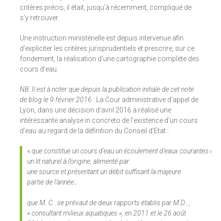
critères précis, il était, jusqu’à récemment, compliqué de
s’y retrouver.
Une instruction ministérielle est depuis intervenue afin
d’expliciter les critères jurisprudentiels et prescrire, sur ce
fondement, la réalisation d’une cartographie complète des
cours d’eau.
NB: Il est à noter que depuis la publication initiale de cet note
de blog le 9 février 2016 :
La Cour administrative d’appel de
Lyon, dans une décision d’avril 2016 a réalisé une
intéressante analyse in concreto de l’existence d’un cours
d’eau au regard de la définition du Conseil d’Etat :
«
que
constitue
un
cours d’eau
un
écoulement d’eaux courantes
dan
un
lit
naturel à l’origine
,
alimenté
par
une
source
et
présentant
un
débit suffisant
la
majeure
partie
de
l’année
;
que M. C…se prévaut de deux rapports établis par M.D…,
« consultant milieux aquatiques », en 2011 et le 26 août