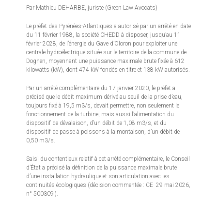
Par Mathieu DEHARBE, juriste (Green Law Avocats)
Le préfet des Pyrénées-Atlantiques a autorisé par un arrêté en date
du 11 février 1988, la société CHEDD à disposer, jusqu’au 11
février 2028, de l’énergie du Gave d’Oloron pour exploiter une
centrale hydroélectrique située sur le territoire de la commune de
Dognen, moyennant une puissance maximale brute fixée à 612
kilowatts (kW), dont 474 kW fondés en titre et 138 kW autorisés.
Par un arrêté complémentaire du 17 janvier 2020, le préfet a
précisé que le débit maximum dérivé au seuil de la prise d’eau,
toujours fixé à 19,5 m3/s, devait permettre, non seulement le
fonctionnement de la turbine, mais aussi l’alimentation du
dispositif de dévalaison, d’un débit de 1,08 m3/s, et du
dispositif de passe à poissons à la montaison, d’un débit de
0,50 m3/s.
Saisi du contentieux relatif à cet arrêté complémentaire, le Conseil
d’État a précisé la définition de la puissance maximale brute
d’une installation hydraulique et son articulation avec les
continuités écologiques (décision commentée : CE 29 mai 2026,
n° 500309 ).