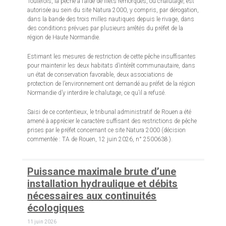
Toutefois, la pêche à l’aide de filets remorqués, ou chalutage, est
autorisée au sein du site Natura 2000, y compris, par dérogation,
dans la bande des trois milles nautiques depuis le rivage, dans
des conditions prévues par plusieurs arrêtés du préfet de la
région de Haute Normandie.
Estimant les mesures de restriction de cette pêche insuffisantes
pour maintenir les deux habitats d’intérêt communautaire, dans
un état de conservation favorable, deux associations de
protection de l’environnement ont demandé au préfet de la région
Normandie d’y interdire le chalutage, ce qu’il a refusé.
Saisi de ce contentieux, le tribunal administratif de Rouen a été
amené à apprécier le caractère suffisant des restrictions de pêche
prises par le préfet concernant ce site Natura 2000 (décision
commentée : TA de Rouen, 12 juin 2026, n° 2500638 ).
Puissance maximale brute d’une
installation hydraulique et débits
nécessaires aux continuités
écologiques
11 juin 2026