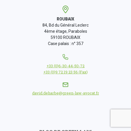
ROUBAIX
84, Bd du Général Leclerc
4ème étage, Paraboles
59100 ROUBAIX
Case palais : n° 357
+33 (0)6-30-44-50-72
+33 (0)9 72 19 23 56 (Fax)
david.deharbe@green-law-avocat.fr