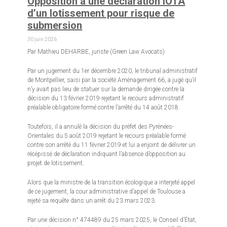
Opposition à une déclaration IOTA
d’un lotissement pour risque de
submersion
30 juin 2026
Par Mathieu DEHARBE, juriste (Green Law Avocats)
Par un jugement du 1er décembre 2020, le tribunal administratif
de Montpellier, saisi par la société Aménagement 66, a jugé qu’il
n’y avait pas lieu de statuer sur la demande dirigée contre la
décision du 13 février 2019 rejetant le recours administratif
préalable obligatoire formé contre l’arrêté du 14 août 2018.
Toutefois, il a annulé la décision du préfet des Pyrénées-
Orientales du 5 août 2019 rejetant le recours préalable formé
contre son arrêté du 11 février 2019 et lui a enjoint de délivrer un
récépissé de déclaration indiquant l’absence d’opposition au
projet de lotissement.
Alors que la ministre de la transition écologique a interjeté appel
de ce jugement, la cour administrative d’appel de Toulouse a
rejeté sa requête dans un arrêt du 23 mars 2023.
Par une décision n° 474489 du 25 mars 2025, le Conseil d’État,