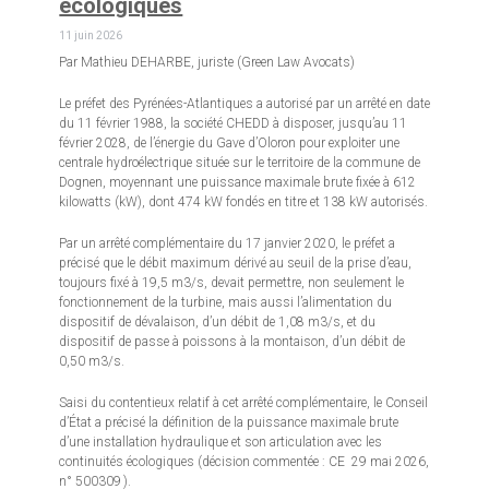
écologiques
11 juin 2026
Par Mathieu DEHARBE, juriste (Green Law Avocats)
Le préfet des Pyrénées-Atlantiques a autorisé par un arrêté en date
du 11 février 1988, la société CHEDD à disposer, jusqu’au 11
février 2028, de l’énergie du Gave d’Oloron pour exploiter une
centrale hydroélectrique située sur le territoire de la commune de
Dognen, moyennant une puissance maximale brute fixée à 612
kilowatts (kW), dont 474 kW fondés en titre et 138 kW autorisés.
Par un arrêté complémentaire du 17 janvier 2020, le préfet a
précisé que le débit maximum dérivé au seuil de la prise d’eau,
toujours fixé à 19,5 m3/s, devait permettre, non seulement le
fonctionnement de la turbine, mais aussi l’alimentation du
dispositif de dévalaison, d’un débit de 1,08 m3/s, et du
dispositif de passe à poissons à la montaison, d’un débit de
0,50 m3/s.
Saisi du contentieux relatif à cet arrêté complémentaire, le Conseil
d’État a précisé la définition de la puissance maximale brute
d’une installation hydraulique et son articulation avec les
continuités écologiques (décision commentée : CE 29 mai 2026,
n° 500309 ).