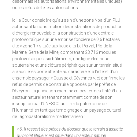
désormais les autorisations environnementales uniques)
ou les refus de telles autorisations.
Ici la Cour considère qu’au sein d’une zone Npa d’un PLU
autorisant la construction des installations de production
d’énergie renouvelable, la construction d’une centrale
photovoltaïque sur une emprise foncière de 9,6 hectares
dite « zone 1 » située aux lieux-dits Le Perval, Plo de la
Marène, Serre de la Mine, comprenant 23 716 modules
photovoltaïques, six bâtiments, une ligne électrique
souterraine et une clôture périphérique sur un terrain situé
à Sauclières porte atteinte au caractère et à l’intérêt d’un
ensemble paysager « Causse et Cévennes », et confirme les
refus de permis de construire opposés par le préfet de
l’Aveyron. La juridiction examine en ces termes l’intérêt du
secteur naturel en tenant notamment compte de son
inscription par l’UNESCO au titre du patrimoine de
l’Humanité, en tant que témoignage d’un paysage culturel
de l’agropastoralisme méditerranéen :
« 6. Il ressort des pièces du dossier que le terrain d’assiette
du projet litigieux est situé dans un secteur naturel,