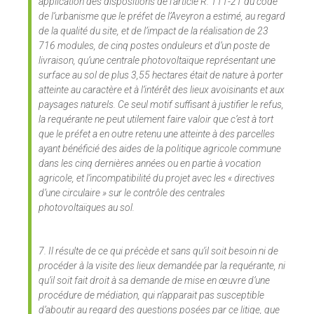
application des dispositions de l’article R. 111-21 du code
de l’urbanisme que le préfet de l’Aveyron a estimé, au regard
de la qualité du site, et de l’impact de la réalisation de 23
716 modules, de cinq postes onduleurs et d’un poste de
livraison, qu’une centrale photovoltaïque représentant une
surface au sol de plus 3,55 hectares était de nature à porter
atteinte au caractère et à l’intérêt des lieux avoisinants et aux
paysages naturels. Ce seul motif suffisant à justifier le refus,
la requérante ne peut utilement faire valoir que c’est à tort
que le préfet a en outre retenu une atteinte à des parcelles
ayant bénéficié des aides de la politique agricole commune
dans les cinq dernières années ou en partie à vocation
agricole, et l’incompatibilité du projet avec les « directives
d’une circulaire » sur le contrôle des centrales
photovoltaïques au sol.
7. Il résulte de ce qui précède et sans qu’il soit besoin ni de
procéder à la visite des lieux demandée par la requérante, ni
qu’il soit fait droit à sa demande de mise en œuvre d’une
procédure de médiation, qui n’apparait pas susceptible
d’aboutir au regard des questions posées par ce litige, que