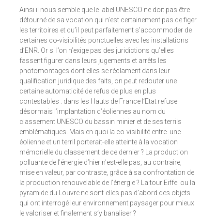
Ainsi il nous semble que le label UNESCO ne doit pas être
détourné de sa vocation qui n’est certainement pas de figer
les territoires et qu’il peut parfaitement s’accommoder de
certaines co-visibilités ponctuelles avec les installations
d’ENR. Or si l’on n’exige pas des juridictions qu’elles
fassent figurer dans leurs jugements et arrêts les
photomontages dont elles se réclament dans leur
qualification juridique des faits, on peut redouter une
certaine automaticité de refus de plus en plus
contestables : dans les Hauts de France l’Etat refuse
désormais l’implantation d’éoliennes au nom du
classement UNESCO du bassin minier et de ses terrils
emblématiques. Mais en quoi la co-visibilité entre une
éolienne et un terril porterait-elle atteinte à la vocation
mémorielle du classement de ce dernier ? La production
polluante de l’énergie d’hier n’est-elle pas, au contraire,
mise en valeur, par contraste, grâce à sa confrontation de
la production renouvelable de l’énergie ? La tour Eiffel ou la
pyramide du Louvre ne sont-elles pas d’abord des objets
qui ont interrogé leur environnement paysager pour mieux
le valoriser et finalement s’y banaliser ?