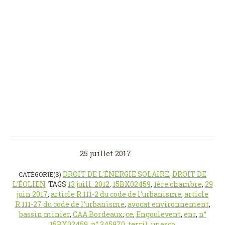
25 juillet 2017
DROIT DE L'ÉNERGIE SOLAIRE
DROIT DE
CATÉGORIE(S)
,
L'ÉOLIEN
TAGS
13 juill. 2012
,
15BX02459
,
1ère chambre
,
29
juin 2017
,
article R.111-2 du code de l’urbanisme
,
article
R.111-27 du code de l’urbanisme
,
avocat environnement
,
bassin minier
,
CAA Bordeaux
,
ce
,
Engoulevent
,
enr
,
n°
15BX02459
,
n° 345970
,
terril
,
unesco