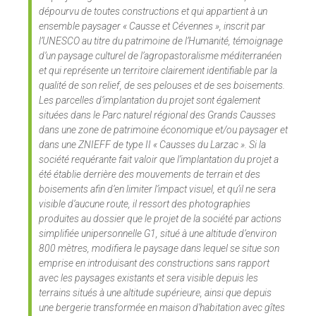
dépourvu de toutes constructions et qui appartient à un
ensemble paysager « Causse et Cévennes », inscrit par
l’UNESCO au titre du patrimoine de l’Humanité, témoignage
d’un paysage culturel de l’agropastoralisme méditerranéen
et qui représente un territoire clairement identifiable par la
qualité de son relief, de ses pelouses et de ses boisements.
Les parcelles d’implantation du projet sont également
situées dans le Parc naturel régional des Grands Causses
dans une zone de patrimoine économique et/ou paysager et
dans une ZNIEFF de type II « Causses du Larzac ». Si la
société requérante fait valoir que l’implantation du projet a
été établie derrière des mouvements de terrain et des
boisements afin d’en limiter l’impact visuel, et qu’il ne sera
visible d’aucune route, il ressort des photographies
produites au dossier que le projet de la société par actions
simplifiée unipersonnelle G1, situé à une altitude d’environ
800 mètres, modifiera le paysage dans lequel se situe son
emprise en introduisant des constructions sans rapport
avec les paysages existants et sera visible depuis les
terrains situés à une altitude supérieure, ainsi que depuis
une bergerie transformée en maison d’habitation avec gîtes