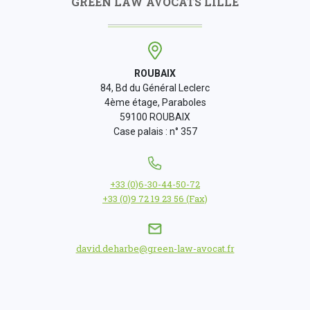
GREEN LAW AVOCATS LILLE
ROUBAIX
84, Bd du Général Leclerc
4ème étage, Paraboles
59100 ROUBAIX
Case palais : n° 357
+33 (0)6-30-44-50-72
+33 (0)9 72 19 23 56 (Fax)
david.deharbe@green-law-avocat.fr