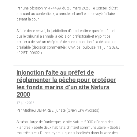
Par une décision n° 474489 du 25 mars 2025, le Conseil d’État,
statuant au contentieux, a annulé cet arrêt et a renvoyé l’affaire
devant la cour.
Saisie de ce renvoi, la juridiction d’appel estime que c’est à tort
que le tribunal a annulé la décision préfectorale et enjoint ce
dernier a délivré un récépissé de non-opposition à la déclaration
préalable (décision commentée : CAA de Toulouse, 11 juin 2026,
n° 25TL00632 ).
Injonction faite au préfet de
réglementer la pêche pour protéger
les fonds marins d’un site Natura
2000
17 juin 2026
Par Mathieu DEHARBE, juriste (Green Law Avocats)
Situé au large de Dunkerque, le site Natura 2000 « Bancs des
Flandres » abrite deux habitats d’intérêt communautaire, « Sables
mal triés » et « Dunes hydrauliques » localisés dans la zone des