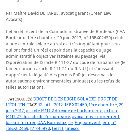
Par Maître David DEHARBE, avocat gérant (Green Law
Avocats)
Cet arrêt récent de la Cour administrative de Bordeaux (CAA
Bordeaux, 1ère chambre, 29 juin 2017, n° 15BX02459) relatif
à une centrale solaire au sol est très inquiétant pour ceux
qui ont fondé un réel espoir dans la capacité du juge
administratif à objectiver l’atteinte au paysage, via
l’appréciation de l’article R.111-27 du code de l’urbanisme (le
fameux ancien article R.111-21 du R.N.U.) et s’agissant
d’apprécier la légalité des permis EnR (et désormais les
autorisations environnementales uniques) ou les refus de
telles autorisations.
DROIT DE L'ÉNERGIE SOLAIRE
DROIT DE
CATÉGORIE(S)
,
L'ÉOLIEN
TAGS
13 juill. 2012
,
15BX02459
,
1ère chambre
,
29
juin 2017
,
article R.111-2 du code de l’urbanisme
,
article
R.111-27 du code de l’urbanisme
,
avocat environnement
,
bassin minier
,
CAA Bordeaux
,
ce
,
Engoulevent
,
enr
,
n°
15BX02459
,
n° 345970
,
terril
,
unesco