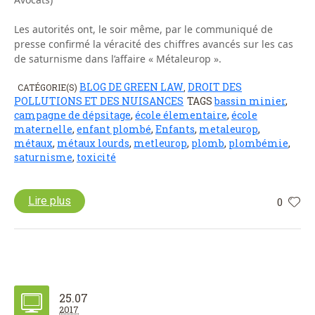
Les autorités ont, le soir même, par le communiqué de
presse confirmé la véracité des chiffres avancés sur les cas
de saturnisme dans l’affaire « Métaleurop ».
BLOG DE GREEN LAW
DROIT DES
CATÉGORIE(S)
,
POLLUTIONS ET DES NUISANCES
TAGS
bassin minier
,
campagne de dépsitage
,
école élementaire
,
école
maternelle
,
enfant plombé
,
Enfants
,
metaleurop
,
métaux
,
métaux lourds
,
metleurop
,
plomb
,
plombémie
,
saturnisme
,
toxicité
Lire plus
0
25.07
2017