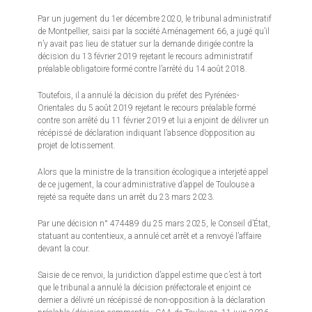
Par un jugement du 1er décembre 2020, le tribunal administratif
de Montpellier, saisi par la société Aménagement 66, a jugé qu’il
n’y avait pas lieu de statuer sur la demande dirigée contre la
décision du 13 février 2019 rejetant le recours administratif
préalable obligatoire formé contre l’arrêté du 14 août 2018.
Toutefois, il a annulé la décision du préfet des Pyrénées-
Orientales du 5 août 2019 rejetant le recours préalable formé
contre son arrêté du 11 février 2019 et lui a enjoint de délivrer un
récépissé de déclaration indiquant l’absence d’opposition au
projet de lotissement.
Alors que la ministre de la transition écologique a interjeté appel
de ce jugement, la cour administrative d’appel de Toulouse a
rejeté sa requête dans un arrêt du 23 mars 2023.
Par une décision n° 474489 du 25 mars 2025, le Conseil d’État,
statuant au contentieux, a annulé cet arrêt et a renvoyé l’affaire
devant la cour.
Saisie de ce renvoi, la juridiction d’appel estime que c’est à tort
que le tribunal a annulé la décision préfectorale et enjoint ce
dernier a délivré un récépissé de non-opposition à la déclaration