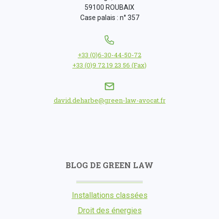
59100 ROUBAIX
Case palais : n° 357
+33 (0)6-30-44-50-72
+33 (0)9 72 19 23 56 (Fax)
david.deharbe@green-law-avocat.fr
BLOG DE GREEN LAW
Installations classées
Droit des énergies