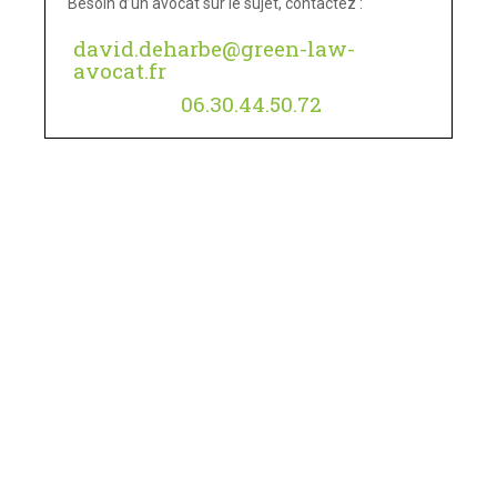
Besoin d’un avocat sur le sujet, contactez :
david.deharbe@green-law-
avocat.fr
06.30.44.50.72