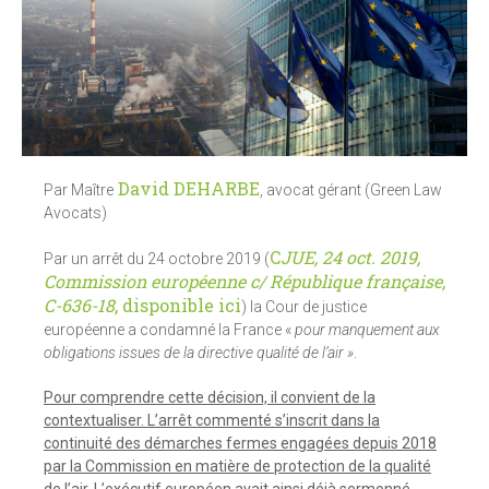
David DEHARBE
Par Maître
, avocat gérant (Green Law
Avocats)
C
JUE
, 24 oct. 2019,
Par un arrêt du 24 octobre 2019 (
Commission européenne c/ République française,
C-636-18
, disponible ici
) la Cour de justice
européenne a condamné la France «
pour manquement aux
obligations issues de la directive qualité de l’air »
.
Pour comprendre cette décision, il convient de la
contextualiser. L’arrêt commenté s’inscrit dans la
continuité des démarches fermes engagées depuis 2018
par la Commission en matière de protection de la qualité