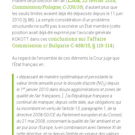
CJUE
, 22 février 2018,
matière de protection de l’air (
Commission/Pologne, C‑336/16
), d’autant plus que
les seuils limites avaient déjà été dépassés depuis le 11 juin
2010 (§ 88). La simple considération d’un problème
structurelle ne suffit pas à exonérer un État membre (cette
position avait déjà été exprimé par l’avocate générale
conclusions sur l’affaire
KOKOTT dans ces
Commission c/ Bulgarie C‑488/15, § 110-114
).
Au regard de l’ensemble de ces éléments la Cour juge que
l’État français en :
« dépassant de manière systématique et persistante la
valeur limite annuelle pour le dioxyde d’azote (NO
) depuis
2
er
le 1
janvier 2010 dans douze agglomérations et zones de
qualité de l’air françaises, […] la République française a
continué de manquer, depuis cette date, aux obligations qui
lui incombent en vertu de l’article 13, paragraphe 1, de la
directive 2008/50/CE du Parlement européen et du Conseil,
du 21 mai 2008, concernant la qualité de l’air ambiant et un
air pur pour l’Europe, lu en combinaison avec l’annexe XI de
cette directive, et ce depuis l’entrée en vigueur des valeurs