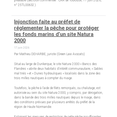
préalable (décision commentée : CAA de Toulouse, 11 juin 2026,
n° 25TL00632 ).
Injonction faite au préfet de
réglementer la pêche pour protéger
les fonds marins d’un site Natura
2000
17 juin 2026
Par Mathieu DEHARBE, juriste (Green Law Avocats)
Situé au large de Dunkerque, le site Natura 2000 « Bancs des
Flandres » abrite deux habitats d’intérêt communautaire, « Sables
mal triés » et « Dunes hydrauliques » localisés dans la zone des
trois milles nautiques à compter du rivage.
Toutefois, la pêche à l’aide de filets remorqués, ou chalutage, est
autorisée au sein du site Natura 2000, y compris, par dérogation,
dans la bande des trois milles nautiques depuis le rivage, dans
des conditions prévues par plusieurs arrêtés du préfet de la
région de Haute Normandie.
Estimant les mesures de restriction de cette pêche insuffisantes