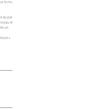
 sur le moyen
rte du parc
» noyau dur
rte un
toire ».