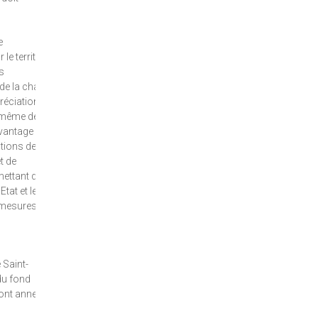
e
e territoire
es
de la charte
réciation, de
le-même des
avantage
ations de
t de
mettant de
tat et les
s mesures ne
 Saint-
du fond
sont annexés.