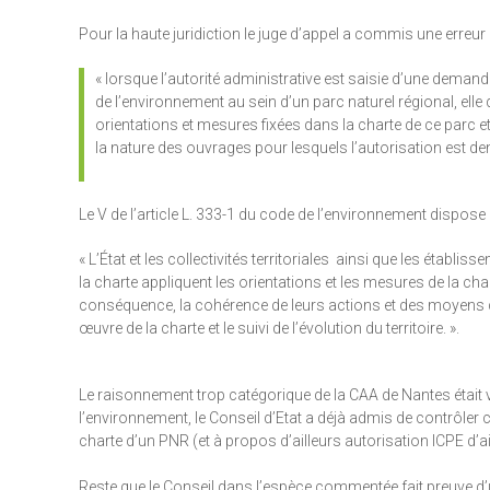
Pour la haute juridiction le juge d’appel a commis une erreur d
« lorsque l’autorité administrative est saisie d’une demand
de l’environnement au sein d’un parc naturel régional, elle d
orientations et mesures fixées dans la charte de ce parc 
la nature des ouvrages pour lesquels l’autorisation est de
Le V de l’article L. 333-1 du code de l’environnement dispose 
« L’État et les collectivités territoriales ainsi que les éta
la charte appliquent les orientations et les mesures de la cha
conséquence, la cohérence de leurs actions et des moyens qu’
œuvre de la charte et le suivi de l’évolution du territoire. ».
Le raisonnement trop catégorique de la CAA de Nantes était vo
l’environnement, le Conseil d’Etat a déjà admis de contrôler c
charte d’un PNR (et à propos d’ailleurs autorisation ICPE d’ai
Reste que le Conseil dans l’espèce commentée fait preuve d