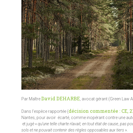
David DEHARBE
Par Maître
, avocat gérant (Green Law 
décision commentée : CE, 21
Dans l’espèce rapportée (
Nantes, pour avoir écarté, comme inopérant contre une aut
et jugé «
qu’une telle charte n’avait, en tout état de cause, pas p
sols et ne pouvait contenir des règles opposables aux tiers
».