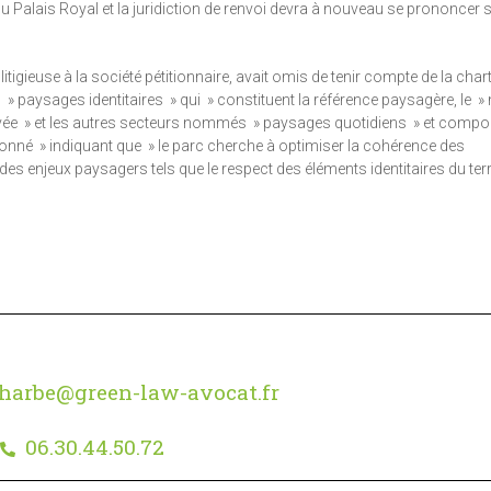
 du Palais Royal et la juridiction de renvoi devra à nouveau se prononcer
r litigieuse à la société pétitionnaire, avait omis de tenir compte de la cha
es » paysages identitaires » qui » constituent la référence paysagère, le 
ervée » et les autres secteurs nommés » paysages quotidiens » et compo
isonné » indiquant que » le parc cherche à optimiser la cohérence des
des enjeux paysagers tels que le respect des éléments identitaires du terri
harbe@green-law-avocat.fr
06.30.44.50.72