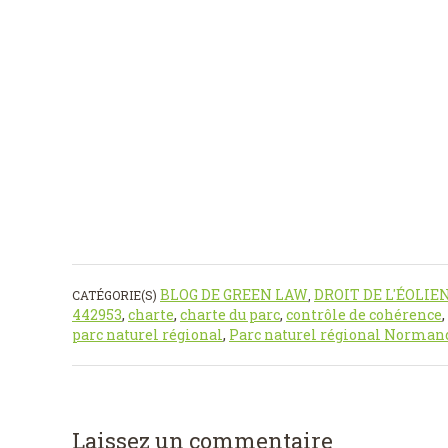
BLOG DE GREEN LAW
DROIT DE L'ÉOLIE
CATÉGORIE(S)
,
442953
,
charte
,
charte du parc
,
contrôle de cohérence
,
parc naturel régional
,
Parc naturel régional Norma
Laissez un commentaire