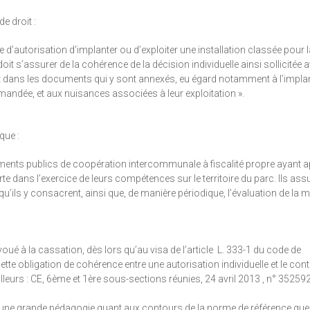
e droit :
e d’autorisation d’implanter ou d’exploiter une installation classée pour 
oit s’assurer de la cohérence de la décision individuelle ainsi sollicitée 
et dans les documents qui y sont annexés, eu égard notamment à l’implan
mandée, et aux nuisances associées à leur exploitation ».
que :
blissements publics de coopération intercommunale à fiscalité propre ayant
rte dans l’exercice de leurs compétences sur le territoire du parc. Ils ass
ils y consacrent, ainsi que, de manière périodique, l’évaluation de la m
ué à la cassation, dès lors qu’au visa de l’article L. 333-1 du code de
ette obligation de cohérence entre une autorisation individuelle et le cont
lleurs : CE, 6ème et 1ère sous-sections réunies, 24 avril 2013 , n° 352592
’une grande pédagogie quant aux contours de la norme de référence que