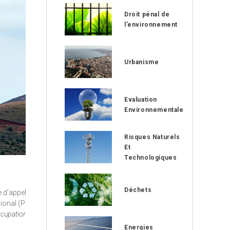
Droit pénal de
l’environnement
Urbanisme
Evaluation
Environnementale
Risques Naturels
Et
Technologiques
Déchets
e d’appel de
gional (PNR)
occupation des
Energies