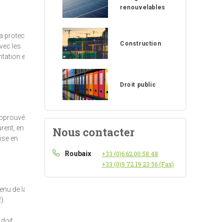
renouvelables
la protection
Construction
avec les
tation et à
Droit public
 approuvé
urent, en
Nous contacter
ise en
Roubaix
+33 (0)6.62.00.58.48
+33 (0)9 72 19 23 56 (Fax)
enu de la
).
 doit