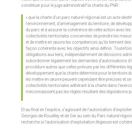
constituer pour le juge administratif la charte du PNR :
« que la charte d’un parc naturel régional est un acte dest
l’environnement, d’aménagement du territoire, de développe
du parc et à assurer la cohérence de cette action avec les obj
collectivités territoriales concernées de prendre les mesur
et de mettre en œuvre les compétences qu’ils tiennent des d
façon cohérente avec les objectifs ainsi définis. Toutefoi
obligations aux tiers, indépendamment de décisions adminis
subordonner légalement les demandes d’autorisations d’in
procédure autres que celles prévues par les différentes légi
développement que la charte détermine pour le territoire 
les mettre en œuvre peuvent cependant être précises et se t
collectivités territoriales adhérant à la charte dans l’ex
méconnaissent pas les règles résultant des législations par
Et au final en l’espèce, s’agissant de l’autorisation d’exploi
Georges-de-Rouelley et de Ger au sein du Parc naturel régiona
recherche si l’autorisation d’exploitation litigieuse est cohé