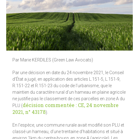
Par Marie KERDILES (Green Law Avocats)
Par une décision en date du 24 novembre 2021, le Conseil
d’État a jugé, en application des articles L.151-5, L.151-9,
R.151-22 et R.151-23 du code de l’urbanisme, que le
maintien du caractère rural d’un hameau en plaine agricole
ne justifie pas le classement de ces parcelles en zone A du
décision commentée : CE, 24 novembre
PLU (
2021, n° 43178
).
En l’espèce, une commune rurale avait modifié son PLU et
classé un hameau, d’une trentaine d’habitations et situé à
environ 1km du centre-bourg, en zone A (agricole). Les