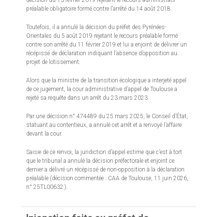
décision du 13 février 2019 rejetant le recours administratif
préalable obligatoire formé contre l’arrêté du 14 août 2018.
Toutefois, il a annulé la décision du préfet des Pyrénées-
Orientales du 5 août 2019 rejetant le recours préalable formé
contre son arrêté du 11 février 2019 et lui a enjoint de délivrer un
récépissé de déclaration indiquant l’absence d’opposition au
projet de lotissement.
Alors que la ministre de la transition écologique a interjeté appel
de ce jugement, la cour administrative d’appel de Toulouse a
rejeté sa requête dans un arrêt du 23 mars 2023.
Par une décision n° 474489 du 25 mars 2025, le Conseil d’État,
statuant au contentieux, a annulé cet arrêt et a renvoyé l’affaire
devant la cour.
Saisie de ce renvoi, la juridiction d’appel estime que c’est à tort
que le tribunal a annulé la décision préfectorale et enjoint ce
dernier a délivré un récépissé de non-opposition à la déclaration
préalable (décision commentée : CAA de Toulouse, 11 juin 2026,
n° 25TL00632 ).