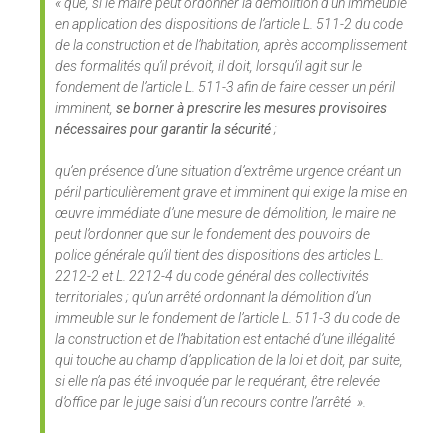
«
que, si le maire peut ordonner la démolition d’un immeuble
en application des dispositions de l’article L. 511-2 du code
de la construction et de l’habitation, après accomplissement
des formalités qu’il prévoit, il doit, lorsqu’il agit sur le
fondement de l’article L. 511-3 afin de faire cesser un péril
imminent,
se borner à prescrire les mesures provisoires
nécessaires pour garantir la sécurité
;
qu’en présence d’une situation d’extrême urgence créant un
péril particulièrement grave et imminent qui exige la mise en
œuvre immédiate d’une mesure de démolition,
le maire ne
peut l’ordonner que sur le fondement des pouvoirs de
police générale qu’il tient des dispositions des articles L.
2212-2 et L. 2212-4 du code général des collectivités
territoriales ; qu’un arrêté ordonnant la démolition d’un
immeuble sur le fondement de l’article L. 511-3 du code de
la construction et de l’habitation est entaché d’une illégalité
qui touche au champ d’application de la loi et doit, par suite,
si elle n’a pas été invoquée par le requérant, être relevée
d’office par le juge saisi d’un recours contre l’arrêté ».