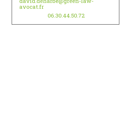
david.deharbe@green-law-
avocat.fr
06.30.44.50.72