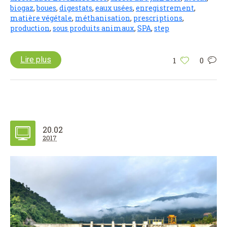
biogaz
,
boues
,
digestats
,
eaux usées
,
enregistrement
,
matière végétale
,
méthanisation
,
prescriptions
,
production
,
sous produits animaux
,
SPA
,
step
Lire plus
1
0
20.02
2017