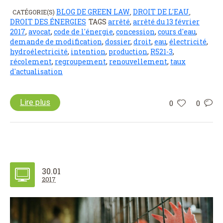
BLOG DE GREEN LAW
DROIT DE L'EAU
CATÉGORIE(S)
,
,
DROIT DES ÉNERGIES
TAGS
arrêté
,
arrêté du 13 février
2017
,
avocat
,
code de l'énergie
,
concession
,
cours d'eau
,
demande de modification
,
dossier
,
droit
,
eau
,
électricité
,
hydroélectricité
,
intention
,
production
,
R521-3
,
récolement
,
regroupement
,
renouvellement
,
taux
d'actualisation
Lire plus
0
0
30.01
2017