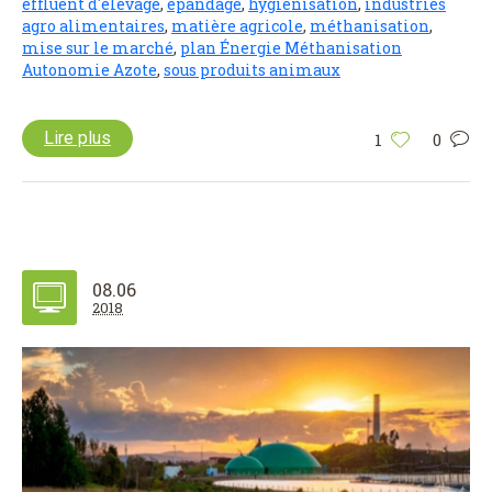
effluent d'élevage
,
épandage
,
hygiénisation
,
industries
agro alimentaires
,
matière agricole
,
méthanisation
,
mise sur le marché
,
plan Énergie Méthanisation
Autonomie Azote
,
sous produits animaux
Lire plus
1
0
08.06
2018