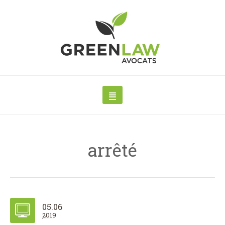
arrêté
05.06
2019