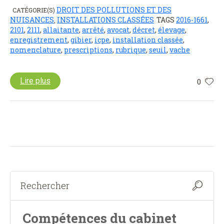
DROIT DES POLLUTIONS ET DES
CATÉGORIE(S)
NUISANCES
INSTALLATIONS CLASSÉES
TAGS
2016-1661
,
,
2101
,
2111
,
allaitante
,
arrêté
,
avocat
,
décret
,
élevage
,
enregistrement
,
gibier
,
icpe
,
installation classée
,
nomenclature
,
prescriptions
,
rubrique
,
seuil
,
vache
Lire plus
0
Compétences du cabinet