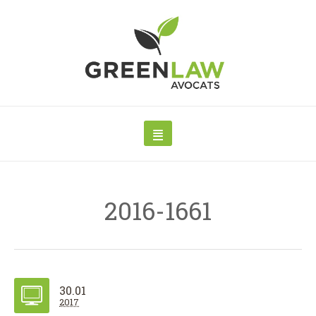
2016-1661
30.01
2017