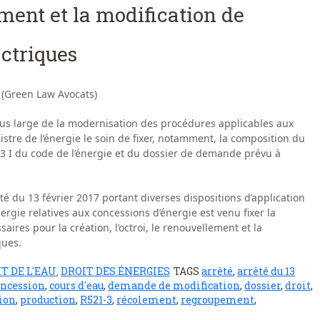
ement et la modification de
ctriques
 (Green Law Avocats)
 plus large de la modernisation des procédures applicables aux
stre de l’énergie le soin de fixer, notamment, la composition du
21-3 I du code de l’énergie et du dossier de demande prévu à
êté du 13 février 2017 portant diverses dispositions d’application
ergie relatives aux concessions d’énergie est venu fixer la
aires pour la création, l’octroi, le renouvellement et la
ques.
T DE L'EAU
DROIT DES ÉNERGIES
TAGS
arrêté
,
arrêté du 13
,
oncession
,
cours d'eau
,
demande de modification
,
dossier
,
droit
,
ion
,
production
,
R521-3
,
récolement
,
regroupement
,