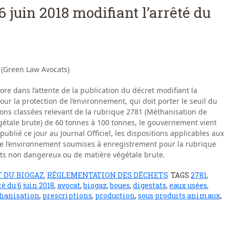
6 juin 2018 modifiant l’arrêté du
 (Green Law Avocats)
core dans l’attente de la publication du décret modifiant la
ur la protection de l’environnement, qui doit porter le seuil du
tions classées relevant de la rubrique 2781 (Méthanisation de
étale brute) de 60 tonnes à 100 tonnes, le gouvernement vient
publié ce jour au Journal Officiel, les dispositions applicables aux
 de l’environnement soumises à enregistrement pour la rubrique
ets non dangereux ou de matière végétale brute.
T DU BIOGAZ
RÉGLEMENTATION DES DÉCHETS
TAGS
2781
,
,
té du 6 juin 2018
,
avocat
,
biogaz
,
boues
,
digestats
,
eaux usées
,
hanisation
,
prescriptions
,
production
,
sous produits animaux
,