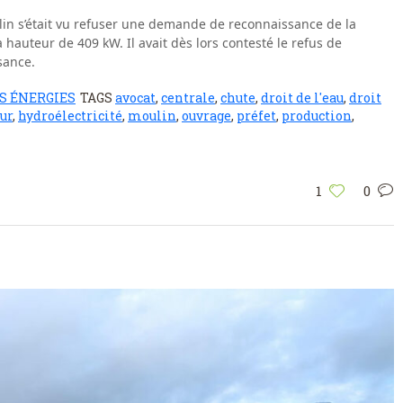
ulin s’était vu refuser une demande de reconnaissance de la
hauteur de 409 kW. Il avait dès lors contesté le refus de
sance.
S ÉNERGIES
TAGS
avocat
,
centrale
,
chute
,
droit de l'eau
,
droit
ur
,
hydroélectricité
,
moulin
,
ouvrage
,
préfet
,
production
,
1
0