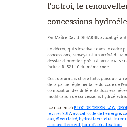
l’octroi, le renouvell
concessions hydroéle
Par Maître David DEHARBE, avocat gérant
Ce décret, qui s’inscrivait dans le cadre
concessions, renvoyait à un arrêté du Mini
dossier d’intention prévu à l’article R. 5
l’article R. 521-10 du même code.
C’est désormais chose faite, puisque l’arr
de la partie réglementaire du code de l’én
composition des différents dossiers nécess
modification de concessions hydroélectri
BLOG DE GREEN LAW
DROI
CATÉGORIE(S)
,
février 2017
,
avocat
,
code de l'énergie
,
c
eau
,
électricité
,
hydroélectricité
,
intent
renouvellement
,
taux d'actualisation