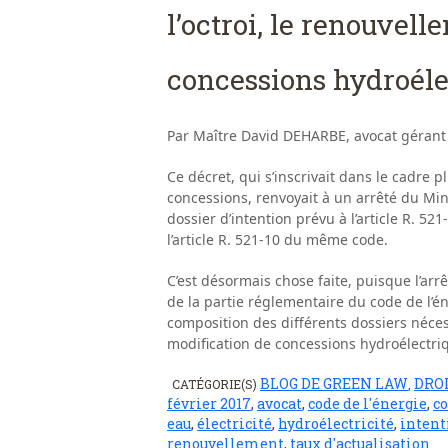
l’octroi, le renouvell
concessions hydroéle
Par Maître David DEHARBE, avocat gérant
Ce décret, qui s’inscrivait dans le cadre
concessions, renvoyait à un arrêté du Mini
dossier d’intention prévu à l’article R. 5
l’article R. 521-10 du même code.
C’est désormais chose faite, puisque l’arr
de la partie réglementaire du code de l’én
composition des différents dossiers nécess
modification de concessions hydroélectri
BLOG DE GREEN LAW
DROI
CATÉGORIE(S)
,
février 2017
,
avocat
,
code de l'énergie
,
c
eau
,
électricité
,
hydroélectricité
,
intent
renouvellement
,
taux d'actualisation