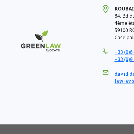
ROUBAI
84, Bd d
4ème ét
59100 R
Case pala
+33 (0)6
+33 (0)9
david.d
law-avo