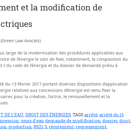
ement et la modification de
ctriques
 (Green Law Avocats)
 plus large de la modernisation des procédures applicables aux
stre de l’énergie le soin de fixer, notamment, la composition du
21-3 I du code de l’énergie et du dossier de demande prévu à
êté du 13 février 2017 portant diverses dispositions d’application
ergie relatives aux concessions d’énergie est venu fixer la
aires pour la création, l’octroi, le renouvellement et la
ques.
T DE L'EAU
DROIT DES ÉNERGIES
TAGS
arrêté
,
arrêté du 13
,
oncession
,
cours d'eau
,
demande de modification
,
dossier
,
droit
,
ion
,
production
,
R521-3
,
récolement
,
regroupement
,