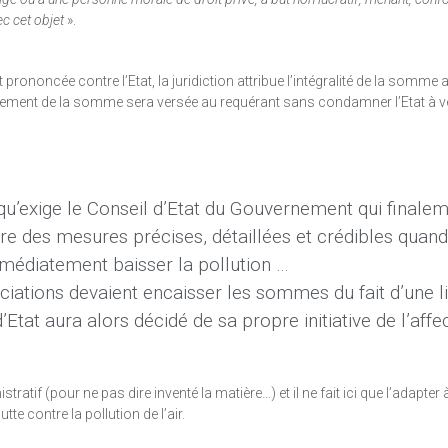
ec cet objet
».
t prononcée contre l’Etat, la juridiction attribue l’intégralité de la somme
ulement de la somme sera versée au requérant sans condamner l’Etat à ve
 qu’exige le Conseil d’Etat du Gouvernement qui finalem
re des mesures précises, détaillées et crédibles quand
médiatement baisser la pollution …
ociations devaient encaisser les sommes du fait d’une l
’Etat aura alors décidé de sa propre initiative de l’affe
ratif (pour ne pas dire inventé la matière…) et il ne fait ici que l’adapter 
tte contre la pollution de l’air.