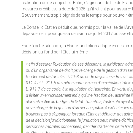
réalisation de ces objectifs. Enfin, s’agissant de l’Ile-de-Fr
mesures crédibles, la date de 2025 qu’il retient pour assurer 
Gouvernement, trop éloignée dans le temps pour pouvoir êt
Le Conseil d’État en déduit que, hormis pour la vallée de l’Ar
dépassement pour que sa décision de juillet 2017 puisse êt
Face à cette situation, la Haute juridiction adapte en ces t
décision au fond par l’Etat lui même :
«
afin d’assurer l’exécution de ses décisions, la juridiction a
ou d’un organisme de droit privé chargé de la gestion d’un serv
fondement de l’article L. 911-3 du code de justice administrati
911-4 et L. 911-5 du même code. En cas d’inexécution totale ou p
L. 911-7 de ce code, à la liquidation de l’astreinte. En vertu du 
d’éviter un enrichissement indu, qu’une fraction de l’astreinte
alors affectée au budget de l’État. Toutefois, l’astreinte ayant
privé chargé de la gestion d’un service public à exécuter les o
trouvent pas à s’appliquer lorsque l’Etat est débiteur de l’astr
de la décision juridictionnelle, la juridiction peut, même d’offi
personnes morales concernées, décider d’affecter cette fract
de l’Etat et dont les missions sont en rapport avec l’objet du 