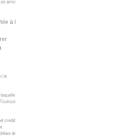
 Les amis de
tée à la
rer
à
c le
laquelle le
t Toulouse
et crédibles
le
délais de