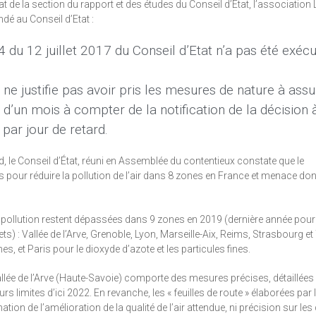
t de la section du rapport et des études du Conseil d’Etat, l’association
dé au Conseil d’Etat :
 du 12 juillet 2017 du Conseil d’Etat n’a pas été exécu
l ne justifie pas avoir pris les mesures de nature à assu
i d’un mois à compter de la notification de la décision 
par jour de retard.
rd, le Conseil d’État, réuni en Assemblée du contentieux constate que le
our réduire la pollution de l’air dans 8 zones en France et menace don
e pollution restent dépassées dans 9 zones en 2019 (dernière année pour 
s) : Vallée de l’Arve, Grenoble, Lyon, Marseille-Aix, Reims, Strasbourg e
es, et Paris pour le dioxyde d’azote et les particules fines.
vallée de l’Arve (Haute-Savoie) comporte des mesures précises, détaillées 
urs limites d’ici 2022. En revanche, les « feuilles de route » élaborées par 
n de l’amélioration de la qualité de l’air attendue, ni précision sur les 