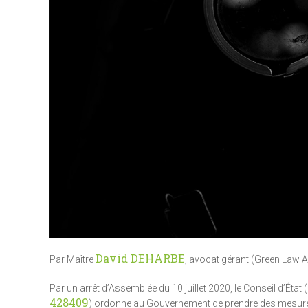
David DEHARBE
Par Maître
, avocat gérant (Green Law 
Par un arrêt d’Assemblée du 10 juillet 2020, le Conseil d’État (
428409
) ordonne au Gouvernement de prendre des mesures p