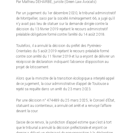
Par Mathieu DEHARBE, juriste (Green Law Avocats)
Par un jugement du 1er décembre 2020, le tribunal administratif
de Montpellier, saisi par la société Aménagement 66, a jugé qu’il
n’y avait pas lieu de statuer sur la demande dirigée contre la
décision du 13 février 2019 rejetant le recours administratif
préalable obligatoire formé contre l’arrêté du 14 août 2018.
Toutefois, il a annulé la décision du préfet des Pyrénées-
Orientales du 5 août 2019 rejetant le recours préalable formé
contre son arrêté du 11 février 2019 et lui a enjoint de délivrer un
récépissé de déclaration indiquant l’absence d’opposition au
projet de lotissement.
Alors que la ministre de la transition écologique a interjeté appel
de ce jugement, la cour administrative d’appel de Toulouse a
rejeté sa requête dans un arrêt du 23 mars 2023.
Par une décision n° 474489 du 25 mars 2025, le Conseil d’État,
statuant au contentieux, a annulé cet arrêt et a renvoyé l’affaire
devant la cour.
Saisie de ce renvoi, la juridiction d’appel estime que c’est à tort
que le tribunal a annulé la décision préfectorale et enjoint ce