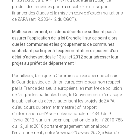
n° 2012-237 ; art. R.411-19-1 du code de la route). Le
produit des amendes pourra ensuite être utilisé pour
financer des études et la mise en œuvre d’expérimentations
de ZAPA (art. R.2334-12 du CGCT).
Malheureusement, ces deux décrets ne suffisent pas à
assurer l’application de la loi Grenelle II sur ce point alors
que les communes et
les groupements de communes
souhaitant participer à l’expérimentation disposent d’un
délai s’achevant dès le 13 juillet 2012 pour adresser leur
projet au préfet de département !
Par ailleurs, bien que la Commission européenne ait saisi
la Cour de justice de l’Union européenne pour non respect
par la France des seuils européens en matière de pollution
de l’air par les particules fines, le Gouvernement n’envisage
la publication du décret autorisant les projets de ZAPA
qu’au cours du premier trimestre (
cf.
rapport
d’information de l’Assemblée nationale n° 4340 du 9
février 2012 sur la mise en application de la loi n°2010-788
du 12 juillet 2010 portant engagement national pour
l’environnement ; notre
brève du 20 février 2012, « Bilan du