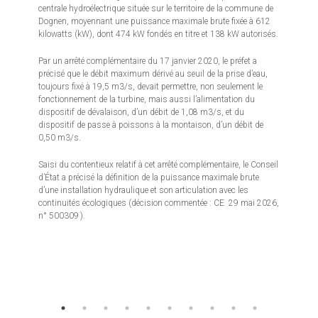
centrale hydroélectrique située sur le territoire de la commune de
Dognen, moyennant une puissance maximale brute fixée à 612
kilowatts (kW), dont 474 kW fondés en titre et 138 kW autorisés.
Par un arrêté complémentaire du 17 janvier 2020, le préfet a
précisé que le débit maximum dérivé au seuil de la prise d’eau,
toujours fixé à 19,5 m3/s, devait permettre, non seulement le
fonctionnement de la turbine, mais aussi l’alimentation du
dispositif de dévalaison, d’un débit de 1,08 m3/s, et du
dispositif de passe à poissons à la montaison, d’un débit de
0,50 m3/s.
Saisi du contentieux relatif à cet arrêté complémentaire, le Conseil
d’État a précisé la définition de la puissance maximale brute
d’une installation hydraulique et son articulation avec les
continuités écologiques (décision commentée : CE 29 mai 2026,
n° 500309 ).