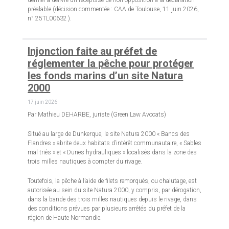
dernier a délivré un récépissé de non-opposition à la déclaration
préalable (décision commentée : CAA de Toulouse, 11 juin 2026,
n° 25TL00632 ).
Injonction faite au préfet de
réglementer la pêche pour protéger
les fonds marins d’un site Natura
2000
17 juin 2026
Par Mathieu DEHARBE, juriste (Green Law Avocats)
Situé au large de Dunkerque, le site Natura 2000 « Bancs des
Flandres » abrite deux habitats d’intérêt communautaire, « Sables
mal triés » et « Dunes hydrauliques » localisés dans la zone des
trois milles nautiques à compter du rivage.
Toutefois, la pêche à l’aide de filets remorqués, ou chalutage, est
autorisée au sein du site Natura 2000, y compris, par dérogation,
dans la bande des trois milles nautiques depuis le rivage, dans
des conditions prévues par plusieurs arrêtés du préfet de la
région de Haute Normandie.