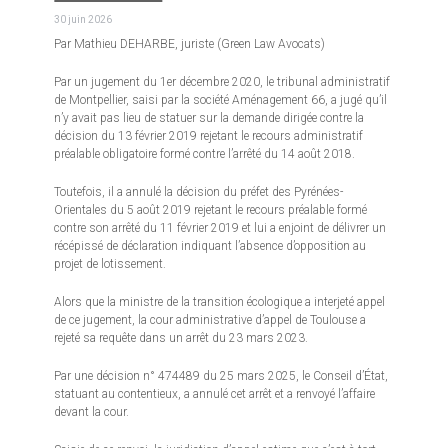
30 juin 2026
Par Mathieu DEHARBE, juriste (Green Law Avocats)
Par un jugement du 1er décembre 2020, le tribunal administratif
de Montpellier, saisi par la société Aménagement 66, a jugé qu’il
n’y avait pas lieu de statuer sur la demande dirigée contre la
décision du 13 février 2019 rejetant le recours administratif
préalable obligatoire formé contre l’arrêté du 14 août 2018.
Toutefois, il a annulé la décision du préfet des Pyrénées-
Orientales du 5 août 2019 rejetant le recours préalable formé
contre son arrêté du 11 février 2019 et lui a enjoint de délivrer un
récépissé de déclaration indiquant l’absence d’opposition au
projet de lotissement.
Alors que la ministre de la transition écologique a interjeté appel
de ce jugement, la cour administrative d’appel de Toulouse a
rejeté sa requête dans un arrêt du 23 mars 2023.
Par une décision n° 474489 du 25 mars 2025, le Conseil d’État,
statuant au contentieux, a annulé cet arrêt et a renvoyé l’affaire
devant la cour.