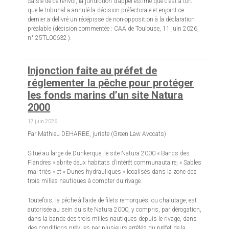
Saisie de ce renvoi, la juridiction d’appel estime que c’est à tort
que le tribunal a annulé la décision préfectorale et enjoint ce
dernier a délivré un récépissé de non-opposition à la déclaration
préalable (décision commentée : CAA de Toulouse, 11 juin 2026,
n° 25TL00632 ).
Injonction faite au préfet de
réglementer la pêche pour protéger
les fonds marins d’un site Natura
2000
17 juin 2026
Par Mathieu DEHARBE, juriste (Green Law Avocats)
Situé au large de Dunkerque, le site Natura 2000 « Bancs des
Flandres » abrite deux habitats d’intérêt communautaire, « Sables
mal triés » et « Dunes hydrauliques » localisés dans la zone des
trois milles nautiques à compter du rivage.
Toutefois, la pêche à l’aide de filets remorqués, ou chalutage, est
autorisée au sein du site Natura 2000, y compris, par dérogation,
dans la bande des trois milles nautiques depuis le rivage, dans
des conditions prévues par plusieurs arrêtés du préfet de la