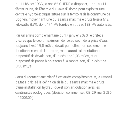
du 11 février 1988, la société CHEDD à disposer, jusqu’au 11
février 2028, de l’énergie du Gave d’Oloron pour exploiter une
centrale hydroélectrique située sur le territoire de la commune de
Dognen, moyennant une puissance maximale brute fixée à 612
kilowatts (kW), dont 474 kW fondés en titre et 138 kW autorisés.
Par un arrêté complémentaire du 17 janvier 2020, le préfet a
précisé que le débit maximum dérivé au seuil de la prise d’eau,
toujours fixé à 19,5 m3/s, devait permettre, non seulement le
fonctionnement de la turbine, mais aussi l’alimentation du
dispositif de dévalaison, d’un débit de 1,08 m3/s, et du
dispositif de passe à poissons à la montaison, d’un débit de
0,50 m3/s.
Saisi du contentieux relatif à cet arrêté complémentaire, le Conseil
d’État a précisé la définition de la puissance maximale brute
d’une installation hydraulique et son articulation avec les
continuités écologiques (décision commentée : CE 29 mai 2026,
n° 500309 ).