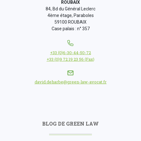
ROUBAIX
84, Bd du Général Leclerc
4ème étage, Paraboles
59100 ROUBAIX
Case palais : n° 357
+33 (0)6-30-44-50-72
+33 (0)9 72 19 23 56 (Fax)
david.deharbe@green-law-avocat.fr
BLOG DE GREEN LAW