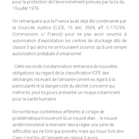
pour la protection de l’environnement prévues par la loi du
19 juillet 1976.
On remarquera que la France avait déjà été condmanée par
la Courcde Justice (CJCE, 15 déc. 2004, aff. C-172/04,
Commission c/ France) pour ne pas avoir soumis à
autorisation d’exploitation les centres de stockage dits de
classe 3 qui alors ne se trouvaient soumis qu’à une simple
autorisation prélabale d’urbanisme!
Cette seconde condamnation entrainera de nouvelles
obligations au regard de la classification ICPE des
décharges recevant de l’amiante-ciment eu égard à la
particularité et la dangerosité du déchet concerné qui,
même lié, peut toujours présenter un risque notamment
pour la santé humaine.
De nombreux contentieux afférents à ce type de
problématique trouveront là un nouvel élan…. le nouvel
arrêté ministériel à intervenir devra régler une série de
difficultés qui ne font que poindre, mais qui nous font dire
Capri c’est fini, et l’amiante en classe 3 aussi….