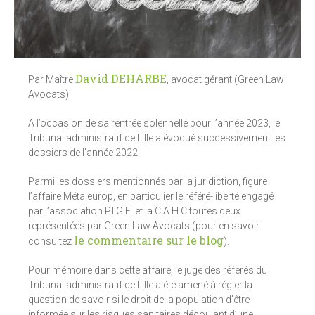
David DEHARBE
Par Maître
, avocat gérant (Green Law
Avocats)
A l’occasion de sa rentrée solennelle pour l’année 2023, le
Tribunal administratif de Lille a évoqué successivement les
dossiers de l’année 2022.
Parmi les dossiers mentionnés par la juridiction, figure
l’affaire Métaleurop, en particulier le référé-liberté engagé
par
l’associat
ion P.I.G.E. et la C.A.H.C
toutes deux
représentées par Green Law Avocats (pour en savoir
le commentaire sur le blog
consultez
).
Pour mémoire dans cette affaire, le juge des référés du
Tribunal administratif de Lille a été amené à régler la
question de savoir si le droit de la population d’être
informée sur les risques sanitaires découlant d’une