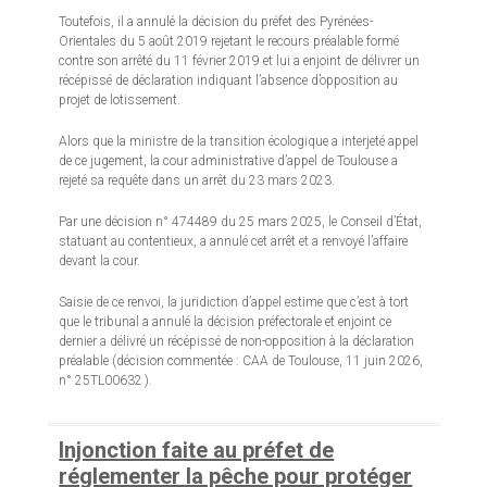
Toutefois, il a annulé la décision du préfet des Pyrénées-
Orientales du 5 août 2019 rejetant le recours préalable formé
contre son arrêté du 11 février 2019 et lui a enjoint de délivrer un
récépissé de déclaration indiquant l’absence d’opposition au
projet de lotissement.
Alors que la ministre de la transition écologique a interjeté appel
de ce jugement, la cour administrative d’appel de Toulouse a
rejeté sa requête dans un arrêt du 23 mars 2023.
Par une décision n° 474489 du 25 mars 2025, le Conseil d’État,
statuant au contentieux, a annulé cet arrêt et a renvoyé l’affaire
devant la cour.
Saisie de ce renvoi, la juridiction d’appel estime que c’est à tort
que le tribunal a annulé la décision préfectorale et enjoint ce
dernier a délivré un récépissé de non-opposition à la déclaration
préalable (décision commentée : CAA de Toulouse, 11 juin 2026,
n° 25TL00632 ).
Injonction faite au préfet de
réglementer la pêche pour protéger