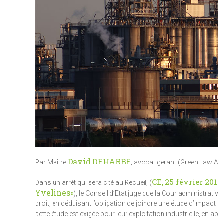
David DEHARBE
Par Maître
, avocat gérant (Green Law 
CE, 25 février 2
Dans un arrêt qui sera cité au Recueil, (
Yvelines»
), le Conseil d’Etat juge que la Cour administr
droit, en déduisant l’obligation de joindre une étude d’impa
cette étude est exigée pour leur exploitation industrielle, en a