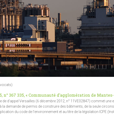
Avocats)
015, n° 367 335, « Communauté d’agglomération de Mantes
ative de d’appel Versailles (6 décembre 2012, n° 11VE02847) commet une e
ct à la demande de permis de construire des bâtiments, de la seule circon
pplication du code de l’environnement et au titre de la législation ICPE (Ins