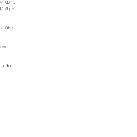
gislations :
ntérêt pour
 qu’ils ne
d’une
sprudentielles