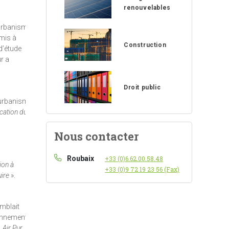
renouvelables
’urbanisme
umis à
Construction
d’étude
r a
Droit public
l’urbanisme
ication du
Nous contacter
Roubaix
+33 (0)6.62.00.58.48
ion à
+33 (0)9 72 19 23 56 (Fax)
uire
».
emblait
ronnementale
 Air Pur