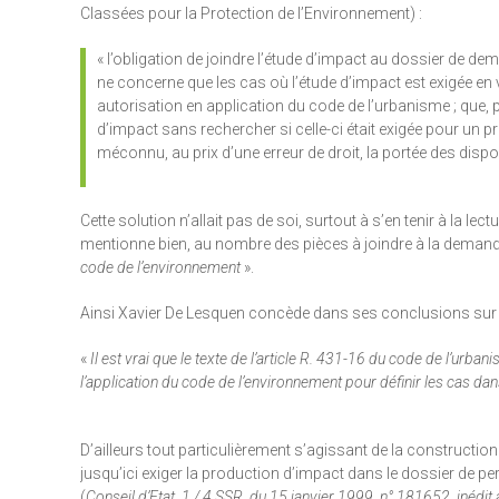
Classées pour la Protection de l’Environnement) :
« l’obligation de joindre l’étude d’impact au dossier de d
ne concerne que les cas où l’étude d’impact est exigée en
autorisation en application du code de l’urbanisme ; que, 
d’impact sans rechercher si celle-ci était exigée pour un 
méconnu, au prix d’une erreur de droit, la portée des dispo
Cette solution n’allait pas de soi, surtout à s’en tenir à la lec
mentionne bien, au nombre des pièces à joindre à la demand
code de l’environnement
».
Ainsi Xavier De Lesquen concède dans ses conclusions sur ce
«
Il est vrai que le texte de l’article R. 431-16 du code de l’urban
l’application du code de l’environnement pour définir les cas dan
D’ailleurs tout particulièrement s’agissant de la constructio
jusqu’ici exiger la production d’impact dans le dossier de per
(
Conseil d’Etat, 1 / 4 SSR, du 15 janvier 1999, n° 181652, inédit