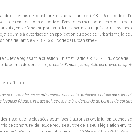
emande de permis de construire prévue par l’article R. 431-16 du code de l
 vertu des dispositions du code de l’environnement pour des projets so
par suite, en se fondant, pour annuler les permis attaqués, sur l’absence 
projet soumis à autorisation en application du code de l’urbanisme, la cou
sitions de l’article R. 431-16 du code de l’urbanisme ».
ture du texte régissant la question. En effet, l’article R. 431-16 du code de 
e de permis de construire, «
l’étude d’impact, lorsqu’elle est prévue en appl
tte affaire qu’ :
isme peut troubler, en ce qu’il renvoie sans autre précision et donc sans limitat
s lesquels l’étude d’impact doit être jointe à la demande de permis de constr
n des installations classées soumises à autorisation, la jurisprudence s
mis de construire, de l’étude requise au titre de la seule législation envi
 au recueil Lebon
et pour un ex. plus récent :
CAA Nancy, 30 juin 2011, Assoc.