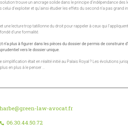
olution trouve un ancrage solide dans le principe d’indépendance des lé
 celui d’exploiter et qu’ainsi étudier les effets du second n’a pas grand i
t une lecture trop tatillonne du droit pour rappeler à ceux qui l’appliquent
n-fondé d’une formalité.
ct n’a plus à figurer dans les pièces du dossier de permis de construire 
sprudentiel vers le dossier unique.
e simplification était en réalité initié au Palais Royal ? Les évolutions juri
 plus en plus à le penser …
harbe@green-law-avocat.fr
06.30.44.50.72