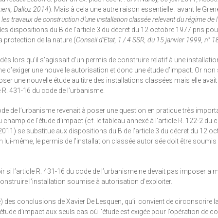
ment, Dalloz 2014
). Mais à cela une autre raison essentielle : avant le Gren
les travaux de construction d’une installation classée relevant du régime de l
 des dispositions du B de l’article 3 du décret du 12 octobre 1977 pris pou
 la protection de la nature (
Conseil d’Etat, 1 / 4 SSR, du 15 janvier 1999, n° 
ès lors qu’il s’agissait d’un permis de construire relatif à une installati
ême d’exiger une nouvelle autorisation et donc une étude d’impact. Or non
ser une nouvelle étude au titre des installations classées mais elle avait
e R. 431-16 du code de l’urbanisme.
code de l’urbanisme revenait à poser une question en pratique très impor
u champ de l’étude d’impact (cf. le tableau annexé à l’article R. 122-2 du 
11) se substitue aux dispositions du B de l’article 3 du décret du 12 oc
en lui-même, le permis de l’installation classée autorisée doit être soumis
ir si l’article R. 431-16 du code de l’urbanisme ne devait pas imposer a
struire l’installation soumise à autorisation d’exploiter.
) des conclusions de Xavier De Lesquen, qu’il convient de circonscrire 
’étude d’impact aux seuls cas où l’étude est exigée pour l’opération de c