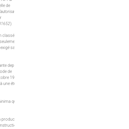
elle de
’autorisation
r
181652
).
on classée
 seulement la
 exigé sa
tante depuis
code de
tobre 1977.
 à une étude
 minima que
la production
onstruction