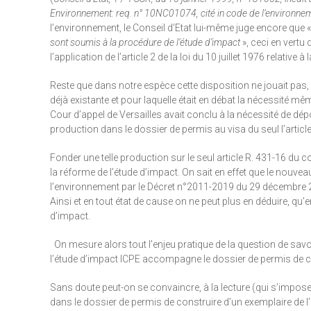
Environnement: req. n° 10NC01074, cité in code de l’environne
l’environnement, le Conseil d’Etat lui-même juge encore que «
sont soumis à la procédure de l’étude d’impact
», ceci en vertu
l’application de l’article 2 de la loi du 10 juillet 1976 relative à
Reste que dans notre espèce cette disposition ne jouait pas, d
déjà existante et pour laquelle était en débat la nécessité m
Cour d’appel de Versailles avait conclu à la nécessité de dépo
production dans le dossier de permis au visa du seul l’articl
Fonder une telle production sur le seul article R. 431-16 du 
la réforme de l’étude d’impact. On sait en effet que le nouvea
l’environnement par le Décret n°2011-2019 du 29 décembre 20
Ainsi et en tout état de cause on ne peut plus en déduire, qu’
d’impact.
On mesure alors tout l’enjeu pratique de la question de savo
l’étude d’impact ICPE accompagne le dossier de permis de con
Sans doute peut-on se convaincre, à la lecture (qui s’impose
dans le dossier de permis de construire d’un exemplaire de l