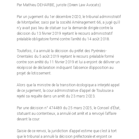
Par Mathieu DEHARBE, juriste (Green Law Avocats)
Par un jugement du 1er décembre 2020, le tribunal administratif
de Montpellier, saisi par la société Aménagement 66, a jugé qu’il
n’y avait pas lieu de statuer sur la demande dirigée contre la
décision du 13 février 2019 rejetant le recours administratif
préalable obligatoire formé contre l’arrêté du 14 août 2018.
Toutefois, il a annulé la décision du préfet des Pyrénées-
Orientales du 5 août 2019 rejetant le recours préalable formé
contre son arrêté du 11 février 2019 et lui a enjoint de délivrer un
récépissé de déclaration indiquant l’absence d’opposition au
projet de lotissement.
Alors que la ministre de la transition écologique a interjeté appel
de ce jugement, la cour administrative d’appel de Toulouse a
rejeté sa requête dans un arrêt du 23 mars 2023.
Par une décision n° 474489 du 25 mars 2025, le Conseil d’État,
statuant au contentieux, a annulé cet arrêt et a renvoyé l’affaire
devant la cour.
Saisie de ce renvoi, la juridiction d’appel estime que c’est à tort
que le tribunal a annulé la décision préfectorale et enjoint ce