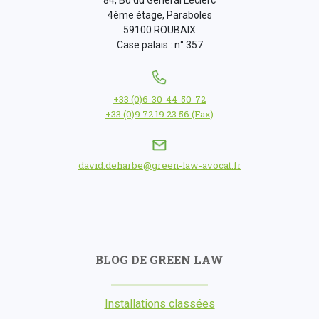
84, Bd du Général Leclerc
4ème étage, Paraboles
59100 ROUBAIX
Case palais : n° 357
+33 (0)6-30-44-50-72
+33 (0)9 72 19 23 56 (Fax)
david.deharbe@green-law-avocat.fr
BLOG DE GREEN LAW
Installations classées