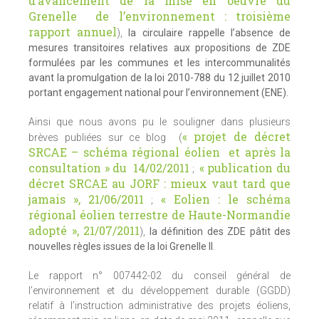
d’avancement de la mise en oeuvre du
Grenelle de l’environnement : troisième
rapport annuel
),
la circulaire rappelle l’absence de
mesures transitoires relatives aux propositions de ZDE
formulées par les communes et les intercommunalités
avant la promulgation de la loi 2010-788 du 12 juillet 2010
portant engagement national pour l’environnement (ENE).
Ainsi que nous avons pu le souligner dans plusieurs
« projet de décret
brèves publiées sur ce blog (
SRCAE – schéma régional éolien et après la
consultation » du 14/02/2011
« publication du
;
décret SRCAE au JORF : mieux vaut tard que
jamais », 21/06/2011
« Eolien : le schéma
;
régional éolien terrestre de Haute-Normandie
adopté », 21/07/2011
),
la définition des ZDE pâtit des
nouvelles règles issues de la loi Grenelle II
.
Le rapport n° 007442-02 du conseil général de
l’environnement et du développement durable (GGDD)
relatif à l’instruction administrative des projets éoliens,