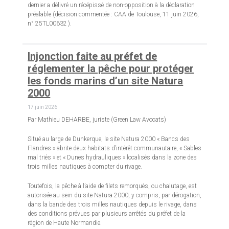
dernier a délivré un récépissé de non-opposition à la déclaration
préalable (décision commentée : CAA de Toulouse, 11 juin 2026,
n° 25TL00632 ).
Injonction faite au préfet de
réglementer la pêche pour protéger
les fonds marins d’un site Natura
2000
17 juin 2026
Par Mathieu DEHARBE, juriste (Green Law Avocats)
Situé au large de Dunkerque, le site Natura 2000 « Bancs des
Flandres » abrite deux habitats d’intérêt communautaire, « Sables
mal triés » et « Dunes hydrauliques » localisés dans la zone des
trois milles nautiques à compter du rivage.
Toutefois, la pêche à l’aide de filets remorqués, ou chalutage, est
autorisée au sein du site Natura 2000, y compris, par dérogation,
dans la bande des trois milles nautiques depuis le rivage, dans
des conditions prévues par plusieurs arrêtés du préfet de la
région de Haute Normandie.