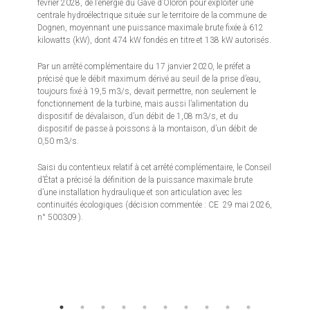
février 2028, de l’énergie du Gave d’Oloron pour exploiter une
centrale hydroélectrique située sur le territoire de la commune de
Dognen, moyennant une puissance maximale brute fixée à 612
kilowatts (kW), dont 474 kW fondés en titre et 138 kW autorisés.
Par un arrêté complémentaire du 17 janvier 2020, le préfet a
précisé que le débit maximum dérivé au seuil de la prise d’eau,
toujours fixé à 19,5 m3/s, devait permettre, non seulement le
fonctionnement de la turbine, mais aussi l’alimentation du
dispositif de dévalaison, d’un débit de 1,08 m3/s, et du
dispositif de passe à poissons à la montaison, d’un débit de
0,50 m3/s.
Saisi du contentieux relatif à cet arrêté complémentaire, le Conseil
d’État a précisé la définition de la puissance maximale brute
d’une installation hydraulique et son articulation avec les
continuités écologiques (décision commentée : CE 29 mai 2026,
n° 500309 ).