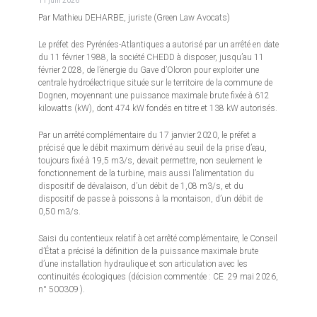
11 juin 2026
Par Mathieu DEHARBE, juriste (Green Law Avocats)
Le préfet des Pyrénées-Atlantiques a autorisé par un arrêté en date
du 11 février 1988, la société CHEDD à disposer, jusqu’au 11
février 2028, de l’énergie du Gave d’Oloron pour exploiter une
centrale hydroélectrique située sur le territoire de la commune de
Dognen, moyennant une puissance maximale brute fixée à 612
kilowatts (kW), dont 474 kW fondés en titre et 138 kW autorisés.
Par un arrêté complémentaire du 17 janvier 2020, le préfet a
précisé que le débit maximum dérivé au seuil de la prise d’eau,
toujours fixé à 19,5 m3/s, devait permettre, non seulement le
fonctionnement de la turbine, mais aussi l’alimentation du
dispositif de dévalaison, d’un débit de 1,08 m3/s, et du
dispositif de passe à poissons à la montaison, d’un débit de
0,50 m3/s.
Saisi du contentieux relatif à cet arrêté complémentaire, le Conseil
d’État a précisé la définition de la puissance maximale brute
d’une installation hydraulique et son articulation avec les
continuités écologiques (décision commentée : CE 29 mai 2026,
n° 500309 ).