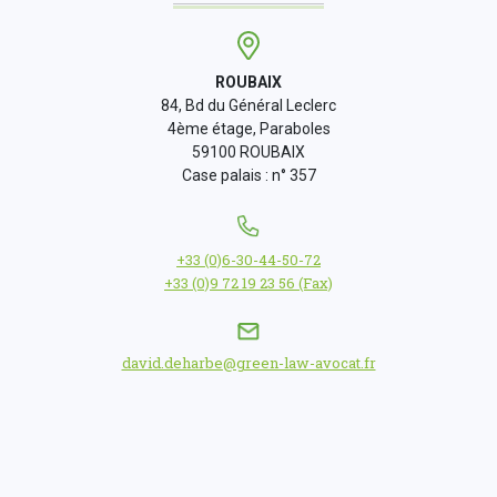
ROUBAIX
84, Bd du Général Leclerc
4ème étage, Paraboles
59100 ROUBAIX
Case palais : n° 357
+33 (0)6-30-44-50-72
+33 (0)9 72 19 23 56 (Fax)
david.deharbe@green-law-avocat.fr