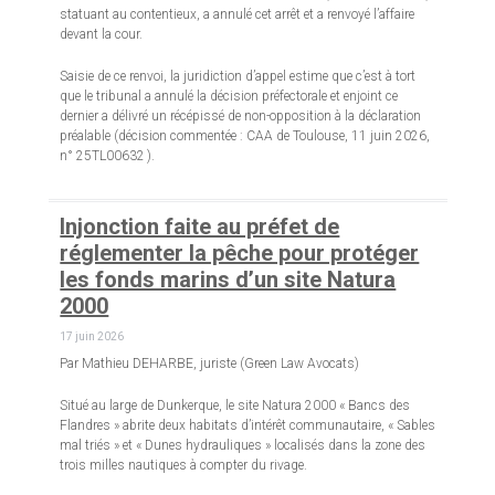
statuant au contentieux, a annulé cet arrêt et a renvoyé l’affaire
devant la cour.
Saisie de ce renvoi, la juridiction d’appel estime que c’est à tort
que le tribunal a annulé la décision préfectorale et enjoint ce
dernier a délivré un récépissé de non-opposition à la déclaration
préalable (décision commentée : CAA de Toulouse, 11 juin 2026,
n° 25TL00632 ).
Injonction faite au préfet de
réglementer la pêche pour protéger
les fonds marins d’un site Natura
2000
17 juin 2026
Par Mathieu DEHARBE, juriste (Green Law Avocats)
Situé au large de Dunkerque, le site Natura 2000 « Bancs des
Flandres » abrite deux habitats d’intérêt communautaire, « Sables
mal triés » et « Dunes hydrauliques » localisés dans la zone des
trois milles nautiques à compter du rivage.