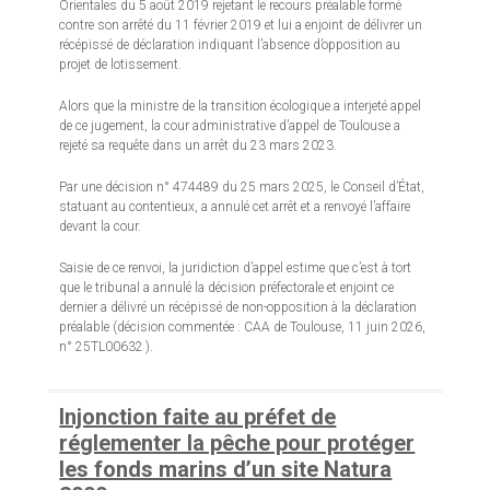
Orientales du 5 août 2019 rejetant le recours préalable formé
contre son arrêté du 11 février 2019 et lui a enjoint de délivrer un
récépissé de déclaration indiquant l’absence d’opposition au
projet de lotissement.
Alors que la ministre de la transition écologique a interjeté appel
de ce jugement, la cour administrative d’appel de Toulouse a
rejeté sa requête dans un arrêt du 23 mars 2023.
Par une décision n° 474489 du 25 mars 2025, le Conseil d’État,
statuant au contentieux, a annulé cet arrêt et a renvoyé l’affaire
devant la cour.
Saisie de ce renvoi, la juridiction d’appel estime que c’est à tort
que le tribunal a annulé la décision préfectorale et enjoint ce
dernier a délivré un récépissé de non-opposition à la déclaration
préalable (décision commentée : CAA de Toulouse, 11 juin 2026,
n° 25TL00632 ).
Injonction faite au préfet de
réglementer la pêche pour protéger
les fonds marins d’un site Natura