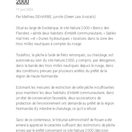
2000
17 juin 2026
Par Mathieu DEHARBE, juriste (Green Law Avocats)
Situé au large de Dunkerque, le site Natura 2000 « Bancs des
Flandres » abrite deux habitats d’intérêt communautaire, « Sables
mal triés » et « Dunes hydrauliques » localisés dans la zone des
trois milles nautiques à compter du rivage.
Toutefois, la pêche à l’aide de filets remorqués, ou chalutage, est
autorisée au sein du site Natura 2000, y compris, par dérogation,
dans la bande des trois milles nautiques depuis le rivage, dans
des conditions prévues par plusieurs arrêtés du préfet de la
région de Haute Normandie.
Estimant les mesures de restriction de cette pêche insuffisantes
pour maintenir les deux habitats d’intérêt communautaire, dans
un état de conservation favorable, deux associations de
protection de l’environnement ont demandé au préfet de la région
Normandie d’y interdire le chalutage, ce qu’il a refusé.
Saisi de ce contentieux, le tribunal administratif de Rouen a été
amené à apprécier le caractère suffisant des restrictions de pêche
prises par le préfet concernant ce site Natura 2000 (décision