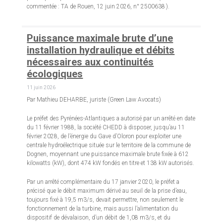
commentée : TA de Rouen, 12 juin 2026, n° 2500638 ).
Puissance maximale brute d’une
installation hydraulique et débits
nécessaires aux continuités
écologiques
11 juin 2026
Par Mathieu DEHARBE, juriste (Green Law Avocats)
Le préfet des Pyrénées-Atlantiques a autorisé par un arrêté en date
du 11 février 1988, la société CHEDD à disposer, jusqu’au 11
février 2028, de l’énergie du Gave d’Oloron pour exploiter une
centrale hydroélectrique située sur le territoire de la commune de
Dognen, moyennant une puissance maximale brute fixée à 612
kilowatts (kW), dont 474 kW fondés en titre et 138 kW autorisés.
Par un arrêté complémentaire du 17 janvier 2020, le préfet a
précisé que le débit maximum dérivé au seuil de la prise d’eau,
toujours fixé à 19,5 m3/s, devait permettre, non seulement le
fonctionnement de la turbine, mais aussi l’alimentation du
dispositif de dévalaison, d’un débit de 1,08 m3/s, et du