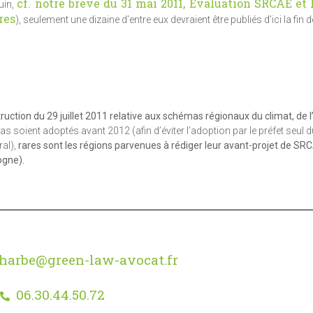
cf. notre brève du 31 mai 2011, Evaluation SRCAE et 
juin,
res
), seulement une dizaine d’entre eux devraient être publiés d’ici la fin d
uction du 29 juillet 2011 relative aux schémas régionaux du climat, de l’
soient adoptés avant 2012 (afin d’éviter l’adoption par le préfet seul
ral),
rares sont les régions parvenues à rédiger leur avant-projet de SRC
ogne).
harbe@green-law-avocat.fr
06.30.44.50.72