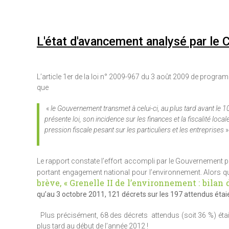
L'état d'avancement analysé par le
L’article 1er de la loi n° 2009-967 du 3 août 2009 de program
que
«
le Gouvernement transmet à celui-ci, au plus tard avant le 
présente loi, son incidence sur les finances et la fiscalité loc
pression fiscale pesant sur les particuliers et les entreprises
»
Le rapport constate l’effort accompli par le Gouvernement pou
portant engagement national pour l’environnement. Alors qu’
brève, « Grenelle II de l’environnement : bilan d
qu’au 3 octobre 2011, 121 décrets sur les 197 attendus étaien
Plus précisément, 68 des décrets attendus (soit 36 %) étaien
plus tard au début de l’année 2012 !