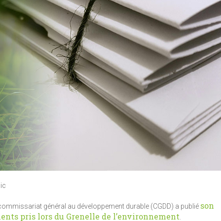
ic
son
le commissariat général au développement durable (CGDD) a publié
ents pris lors du Grenelle de l’environnement
.