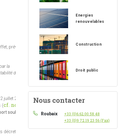
Energies
renouvelables
Construction
ffet, prévu
par la
Droit public
abilité de la
Nous contacter
 juillet 2010
cf. notre
 (
port souligne
Roubaix
+33 (0)6.62.00.58.48
+33 (0)9 72 19 23 56 (Fax)
es décrets au