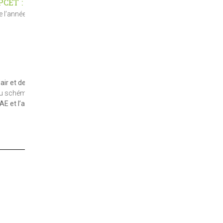
PCET : des
e l’année.
air et de
 du schéma
AE et l’ayant