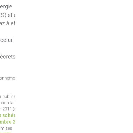
nergie
ES) et au
az à effet
celui le
décrets
ronnement, il
a publication
cation tardive
n 2011 (ainsi
es schémas
embre 2011
,
ansmises aux