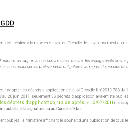
 CGDD
mation relative à la mise en oeuvre du Grenelle de l’environnement a, en e
10 octobre, un rapport annuel sur la mise en oeuvre des engagements prévus 
ales et son impact sur les prélèvements obligatoires au regard du principe de st
.
r adopter les décrets d’application de la loi Grenelle II n°2010-788 du 12
au 20 juin 2011, seulement 38 décrets d’application avaient été publiés
es décrets d’application, un an après. », 13/07/2011
),
le rap
t publiés, à la signature ou au Conseil d’Etat.
t publiés, le ministère affichant le souhait d’une publication de tous l