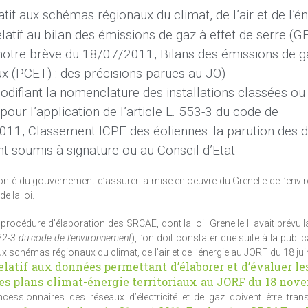
tif aux schémas régionaux du climat, de l’air et de l’é
latif au bilan des émissions de gaz à effet de serre (G
. notre brève du 18/07/2011, Bilans des émissions de g
aux (PCET) : des précisions parues au JO)
ifiant la nomenclature des installations classées ou 
our l’application de l’article L. 553-3 du code de
2011, Classement ICPE des éoliennes: la parution des 
nt soumis à signature ou au Conseil d’Etat
volonté du gouvernement d’assurer la mise en oeuvre du Grenelle de l’envi
de la loi.
océdure d’élaboration des SRCAE, dont la loi Grenelle II avait prévu l
222-3 du code de l’environnement
), l’on doit constater que suite à la publi
ux schémas régionaux du climat, de l’air et de l’énergie au JORF du 18 jui
relatif aux données permettant d’élaborer et d’évaluer l
t les plans climat-énergie territoriaux au JORF du 18 nov
cessionnaires des réseaux d’électricité et de gaz doivent être tr