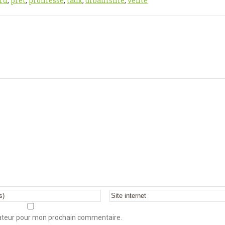
rd
,
prêt
,
promesse
,
taux
,
urbanisme
,
vente
gateur pour mon prochain commentaire.