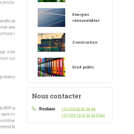
 stricte
Energies
renouvelables
énéficiaire
rtait des
promsse de
Construction
ait inférieur
tion civile
Droit public
rprétation
Nous contacter
 la BNP un
Roubaix
+33 (0)6.62.00.58.48
dont il n’est
+33 (0)9 72 19 23 56 (Fax)
constitue pas
 prétend M. X…