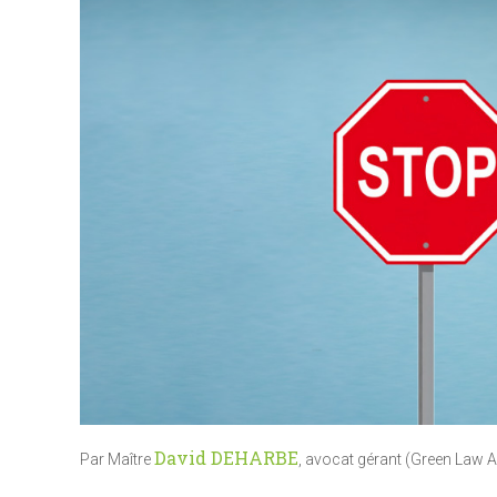
David DEHARBE
Par Maître
, avocat gérant (Green Law 