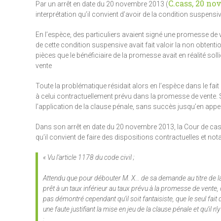
C.cass, 20 no
Par un arrêt en date du 20 novembre 2013 (
interprétation qu’il convient d’avoir de la condition suspens
En l’espèce, des particuliers avaient signé une promesse de ve
de cette condition suspensive avait fait valoir la non obtentio
pièces que le bénéficiaire de la promesse avait en réalité soll
vente
Toute la problématique résidait alors en l’espèce dans le fait q
à celui contractuellement prévu dans la promesse de vente. S’e
l’application de la clause pénale, sans succès jusqu’en appel
Dans son arrêt en date du 20 novembre 2013, la Cour de cassa
qu’il convient de faire des dispositions contractuelles et n
« Vu l’article 1178 du code civil ;
Attendu que pour débouter M. X… de sa demande au titre de la 
prêt à un taux inférieur au taux prévu à la promesse de vente, q
pas démontré cependant qu’il soit fantaisiste, que le seul fa
une faute justifiant la mise en jeu de la clause pénale et qu’il
;