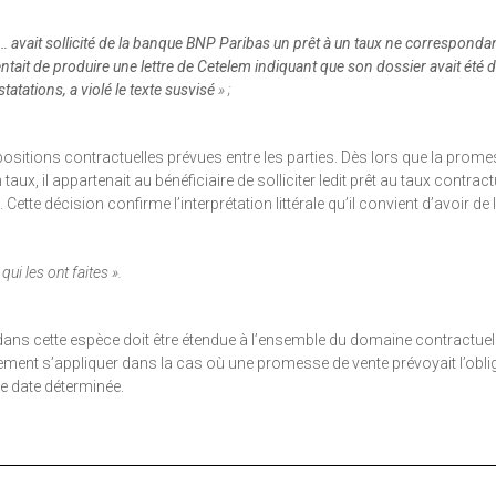
avait sollicité de la banque BNP Paribas un prêt à un taux ne corresponda
ntait de produire une lettre de Cetelem indiquant que son dossier avait été dé
atations, a violé le texte susvisé
» ;
positions contractuelles prévues entre les parties. Dès lors que la prom
taux, il appartenait au bénéficiaire de solliciter ledit prêt au taux contrac
 Cette décision confirme l’interprétation littérale qu’il convient d’avoir de 
ui les ont faites ».
dans cette espèce doit être étendue à l’ensemble du domaine contractuel.
lement s’appliquer dans la cas où une promesse de vente prévoyait l’obli
ne date déterminée.