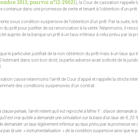
vembre 2013, pourvoi n°12-29021
), la Cour de cassation rappelle la
ive contenue dans une promesse de vente et tenant à l’obtention d’un prêt.
nte sous condition suspensive de l’obtention d’un prêt. Par la suite, le b
n du prêt pour justifier de sa renonciation à la vente. Néanmoins, il resso
icité auprès de la banque un prêt à un taux inférieur à celui prévu par la 
ue le particulier justifiait de la non obtention du prêt mais à un taux qui ét
stimant dans son bon droit, la partie adverse avait sollicité de la juridic
.
tion casse néanmoins l’arrêt de Cour d’appel et rappelle la stricte inte
otamment des conditions suspensives d’un contrat :
clause pénale, l’arrêt retient qu’il est reproché à Mme Y… d’avoir demandé à
u’il est vrai qu’elle a demandé une simulation sur la base d’un taux de 4, 20 % 
it de demander un taux légèrement inférieur au taux prévu par la promesse ne 
 n’y a pas là une » instrumentalisation » de la condition suspensive ainsi que le