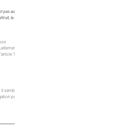
nt pas aux
truit, la cour
esse
tuellement
l’article 1134
 Il semble
gation pour