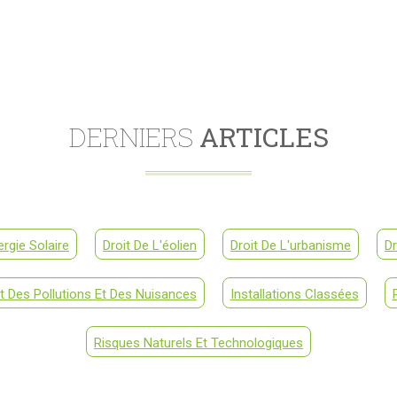
DERNIERS
ARTICLES
ergie Solaire
Droit De L'éolien
Droit De L'urbanisme
Dr
it Des Pollutions Et Des Nuisances
Installations Classées
Risques Naturels Et Technologiques