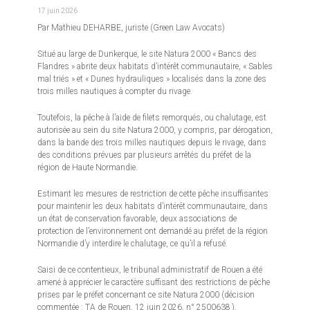
17 juin 2026
Par Mathieu DEHARBE, juriste (Green Law Avocats)
Situé au large de Dunkerque, le site Natura 2000 « Bancs des
Flandres » abrite deux habitats d’intérêt communautaire, « Sables
mal triés » et « Dunes hydrauliques » localisés dans la zone des
trois milles nautiques à compter du rivage.
Toutefois, la pêche à l’aide de filets remorqués, ou chalutage, est
autorisée au sein du site Natura 2000, y compris, par dérogation,
dans la bande des trois milles nautiques depuis le rivage, dans
des conditions prévues par plusieurs arrêtés du préfet de la
région de Haute Normandie.
Estimant les mesures de restriction de cette pêche insuffisantes
pour maintenir les deux habitats d’intérêt communautaire, dans
un état de conservation favorable, deux associations de
protection de l’environnement ont demandé au préfet de la région
Normandie d’y interdire le chalutage, ce qu’il a refusé.
Saisi de ce contentieux, le tribunal administratif de Rouen a été
amené à apprécier le caractère suffisant des restrictions de pêche
prises par le préfet concernant ce site Natura 2000 (décision
commentée : TA de Rouen, 12 juin 2026, n° 2500638 ).