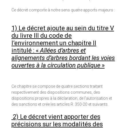
Ce décret comporte à notre sens quatre apports majeurs :
1) Le décret ajoute au sein du titre V
du livre III du code de
l’environnement un chapitre II
intitulé : «
Allées d’arbres et
alignements d’arbres bordant les voies
ouvertes à la circulation publique
»
Ce chapitre se compose de quatre sections traitant
respectivement des dispositions communes, des
dispositions propres à la déclaration, de l’autorisation et
des sanctions et crée les articles R. 350-20 et suivants.
2) Le décret vient apporter des
précisions sur les modalités des