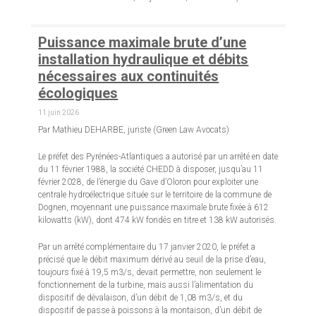
Puissance maximale brute d’une
installation hydraulique et débits
nécessaires aux continuités
écologiques
11 juin 2026
Par Mathieu DEHARBE, juriste (Green Law Avocats)
Le préfet des Pyrénées-Atlantiques a autorisé par un arrêté en date
du 11 février 1988, la société CHEDD à disposer, jusqu’au 11
février 2028, de l’énergie du Gave d’Oloron pour exploiter une
centrale hydroélectrique située sur le territoire de la commune de
Dognen, moyennant une puissance maximale brute fixée à 612
kilowatts (kW), dont 474 kW fondés en titre et 138 kW autorisés.
Par un arrêté complémentaire du 17 janvier 2020, le préfet a
précisé que le débit maximum dérivé au seuil de la prise d’eau,
toujours fixé à 19,5 m3/s, devait permettre, non seulement le
fonctionnement de la turbine, mais aussi l’alimentation du
dispositif de dévalaison, d’un débit de 1,08 m3/s, et du
dispositif de passe à poissons à la montaison, d’un débit de